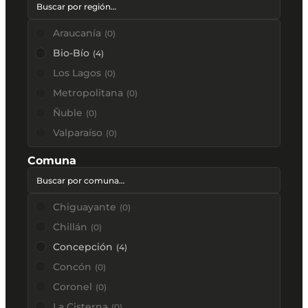
Araucanía
(
0
)
Bio-Bío
(
4
)
Los Lagos
(
0
)
Metropolitana
(
0
)
Ñuble
(
0
)
Valparaíso
(
0
)
Comuna
Chiguayante
(
0
)
Chillán
(
0
)
Concepción
(
4
)
Concón
(
0
)
Coronel
(
0
)
La Cisterna
(
0
)