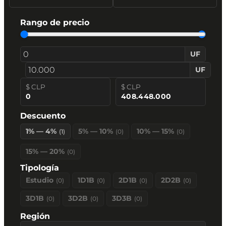
Rango de precio
UF
UF
$ CLP
$ CLP
0
408.448.000
Descuento
1% — 4%
5% — 10%
10% — 15%
(
1
)
(
0
)
(
0
)
15% — 20%
(
0
)
Tipología
Estudio
1D1B
2D1B
2D2B
(
0
)
(
0
)
(
0
)
(
0
)
3D1B
3D2B
3D3B
(
0
)
(
0
)
(
0
)
Región