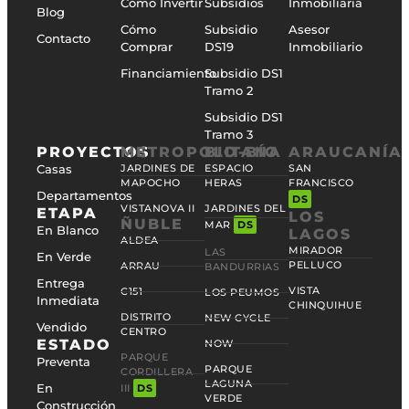
Cómo Invertir
Subsidios
Inmobiliaria
Blog
Cómo
Subsidio
Asesor
Contacto
Comprar
DS19
Inmobiliario
Financiamiento
Subsidio DS1
Tramo 2
Subsidio DS1
Tramo 3
PROYECTOS
METROPOLITANA
BIO-BÍO
ARAUCANÍA
Casas
JARDINES DE
ESPACIO
SAN
MAPOCHO
HERAS
FRANCISCO
Departamentos
DS
VISTANOVA II
JARDINES DEL
ETAPA
LOS
ÑUBLE
MAR
DS
En Blanco
LAGOS
ALDEA
MIRADOR
LAS
En Verde
PELLUCO
ARRAU
BANDURRIAS
Entrega
VISTA
C151
LOS PEUMOS
Inmediata
CHINQUIHUE
DISTRITO
NEW CYCLE
Vendido
CENTRO
ESTADO
NOW
PARQUE
Preventa
PARQUE
CORDILLERA
LAGUNA
En
III
DS
VERDE
Construcción