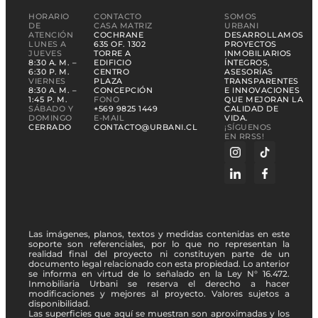
HORARIO
CONTACTO
SOMOS
DE
CASA MATRIZ
URBANI
ATENCIÓN
COCHRANE
DESARROLLAMOS
LUNES A
635 OF. 1302
PROYECTOS
JUEVES
TORRE A
INMOBILIARIOS
8:30 A. M. –
EDIFICIO
ÍNTEGROS,
6:30 P. M.
CENTRO
ASESORÍAS
VIERNES
PLAZA
TRANSPARENTES
8:30 A. M. –
CONCEPCIÓN
E INNOVACIONES
1:45 P. M.
FONO
QUE MEJORAN LA
SÁBADO Y
+569 9825 1449
CALIDAD DE
DOMINGO
E-MAIL
VIDA.
CERRADO
CONTACTO@URBANI.CL
¡SÍGUENOS
EN RRSS!
Las imágenes, planos, textos y medidas contenidas en este
soporte son referenciales, por lo que no representan la
realidad final del proyecto ni constituyen parte de un
documento legal relacionado con esta propiedad. Lo anterior
se informa en virtud de lo señalado en la Ley N° 16.472.
Inmobiliaria Urbani se reserva el derecho a hacer
modificaciones y mejores al proyecto. Valores sujetos a
disponibilidad.
Las superficies que aquí se muestran son aproximadas y los