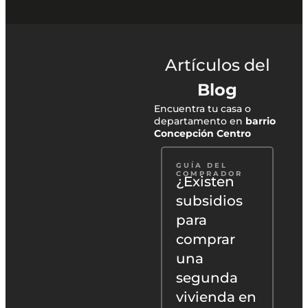
Artículos del
Blog
Encuentra tu casa o
departamento en
barrio
Concepción Centro
GUÍA DEL
GUÍA DEL
GUÍA 
COMPRADOR
COMPRADOR
COMPR
¿Qué es el
¿Existen
Todo 
subsidio
subsidios
debe
Familiar
para
saber
automático
comprar
el su
[SUF]?
una
DS19
segunda
Chile
VER
ARTÍCULO
vivienda en
comp