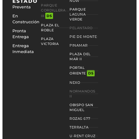
ESTADO
NOW
PARQUE
Preventa
PARQUE
CORDILLERA
LAGUNA
En
III
DS
VERDE
Construcción
PLAZA EL
PELANTARO
ROBLE
Pronta
Entrega
PIE DE MONTE
PLAZA
VICTORIA
Entrega
PINAMAR
Inmediata
PLAZA DEL
MAR II
PORTAL
ORIENTE
DS
NEXO
NORMANDOS
II
OBISPO SAN
MIGUEL
ROZAS 677
TERRALTA
U-RENT CRUZ