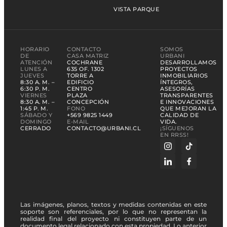
VISTA PARQUE
HORARIO
CONTACTO
SOMOS
DE
CASA MATRIZ
URBANI
ATENCIÓN
COCHRANE
DESARROLLAMOS
LUNES A
635 OF. 1302
PROYECTOS
JUEVES
TORRE A
INMOBILIARIOS
8:30 A. M. –
EDIFICIO
ÍNTEGROS,
6:30 P. M.
CENTRO
ASESORÍAS
VIERNES
PLAZA
TRANSPARENTES
8:30 A. M. –
CONCEPCIÓN
E INNOVACIONES
1:45 P. M.
FONO
QUE MEJORAN LA
SÁBADO Y
+569 9825 1449
CALIDAD DE
DOMINGO
E-MAIL
VIDA.
CERRADO
CONTACTO@URBANI.CL
¡SÍGUENOS
EN RRSS!
Las imágenes, planos, textos y medidas contenidas en este
soporte son referenciales, por lo que no representan la
realidad final del proyecto ni constituyen parte de un
documento legal relacionado con esta propiedad. Lo anterior