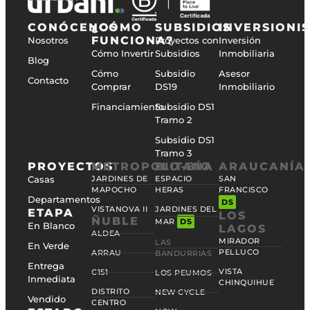
CONÓCENOS
¿CÓMO
SUBSIDIOS
INVERSIONI
FUNCIONA?
Nosotros
Proyectos con
Inversión
Cómo Invertir
Subsidios
Inmobiliaria
Blog
Cómo
Subsidio
Asesor
Contacto
Comprar
DS19
Inmobiliario
Financiamiento
Subsidio DS1
Tramo 2
Subsidio DS1
Tramo 3
PROYECTOS
METROPOLITANA
BIO-BÍO
ARAUCANÍA
Casas
JARDINES DE
ESPACIO
SAN
MAPOCHO
HERAS
FRANCISCO
Departamentos
DS
VISTANOVA II
JARDINES DEL
ETAPA
LOS
ÑUBLE
MAR
DS
En Blanco
LAGOS
ALDEA
MIRADOR
LAS
En Verde
PELLUCO
ARRAU
BANDURRIAS
Entrega
VISTA
C151
LOS PEUMOS
Inmediata
CHINQUIHUE
DISTRITO
NEW CYCLE
Vendido
CENTRO