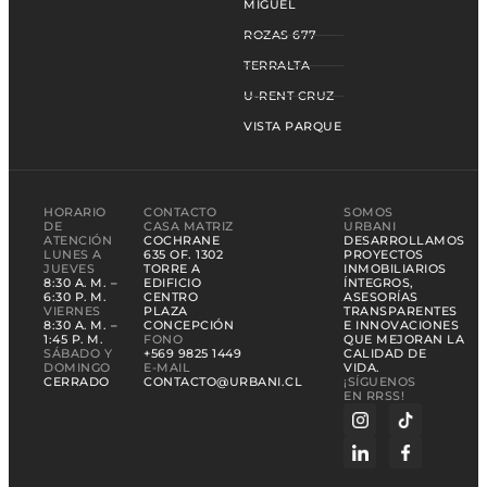
MIGUEL
ROZAS 677
TERRALTA
U-RENT CRUZ
VISTA PARQUE
HORARIO
CONTACTO
SOMOS
DE
CASA MATRIZ
URBANI
ATENCIÓN
COCHRANE
DESARROLLAMOS
LUNES A
635 OF. 1302
PROYECTOS
JUEVES
TORRE A
INMOBILIARIOS
8:30 A. M. –
EDIFICIO
ÍNTEGROS,
6:30 P. M.
CENTRO
ASESORÍAS
VIERNES
PLAZA
TRANSPARENTES
8:30 A. M. –
CONCEPCIÓN
E INNOVACIONES
1:45 P. M.
FONO
QUE MEJORAN LA
SÁBADO Y
+569 9825 1449
CALIDAD DE
DOMINGO
E-MAIL
VIDA.
CERRADO
CONTACTO@URBANI.CL
¡SÍGUENOS
EN RRSS!