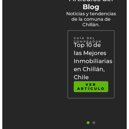
Blog
Noticias y tendencias
de la comuna de
Chillán.
VIVIR EN
GUÍA DEL
CHILE
COMPRADOR
Descubre
Top 10 de
s
los 5
las Mejores
beneficios
Inmobiliarias
de vivir en
en Chillán,
Chillán:
Chile
Cultura y
VER
ARTÍCULO
Naturaleza
VER
ARTÍCULO