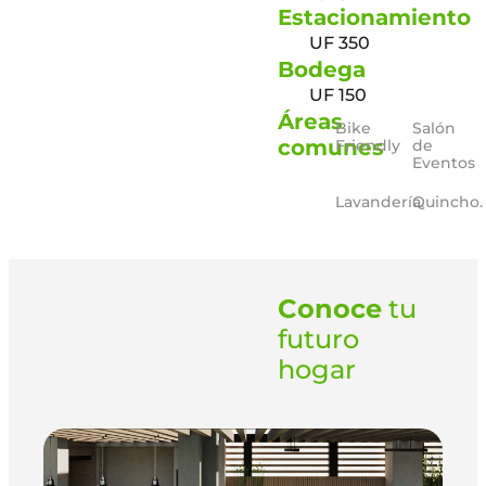
Estacionamiento
UF 350
Bodega
UF 150
Áreas
Bike
Salón
comunes
Friendly
de
Eventos
Lavandería.
Quincho.
Conoce
tu
futuro
hogar