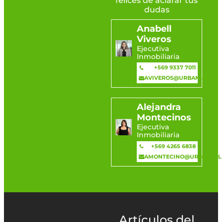
felices de aclarar tus
dudas
Anabell
Viveros
Ejecutiva
Inmobiliaria
+569 9337 7011
AVIVEROS@URBANI.CL
Alejandra
Montecinos
Ejecutiva
Inmobiliaria
+569 4265 6838
AMONTECINO@URBANI.CL
Artículos del