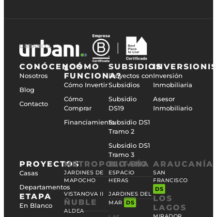
URBANI.CL
CONÓCENOS
¿CÓMO
SUBSIDIOS
INVERSIONI
FUNCIONA?
Nosotros
Proyectos con
Inversión
Cómo Invertir
Subsidios
Inmobiliaria
Blog
Cómo
Subsidio
Asesor
Contacto
Comprar
DS19
Inmobiliario
Financiamiento
Subsidio DS1
Tramo 2
Subsidio DS1
Tramo 3
PROYECTOS
METROPOLITANA
BIO-BÍO
ARAUCANÍA
Casas
JARDINES DE
ESPACIO
SAN
MAPOCHO
HERAS
FRANCISCO
Departamentos
DS
VISTANOVA II
JARDINES DEL
ETAPA
LOS
ÑUBLE
MAR
DS
En Blanco
LAGOS
ALDEA
MIRADOR