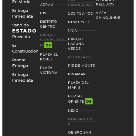
LAS
En Verde
PELLUCO
ARRAU
BANDURRIAS
Entrega
VISTA
C151
LOS PEUMOS
Inmediata
CHINQUIHUE
DISTRITO
NEW CYCLE
Vendido
CENTRO
ESTADO
NOW
PARQUE
Preventa
PARQUE
CORDILLERA
LAGUNA
En
III
DS
VERDE
Construcción
PLAZA EL
PELANTARO
ROBLE
Pronta
Entrega
PIE DE MONTE
PLAZA
VICTORIA
Entrega
PINAMAR
Inmediata
PLAZA DEL
MAR II
PORTAL
ORIENTE
DS
NEXO
NORMANDOS
II
OBISPO SAN