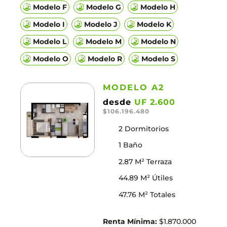
Modelo F
Modelo G
Modelo H
Modelo I
Modelo J
Modelo K
Modelo L
Modelo M
Modelo N
Modelo O
Modelo R
Modelo S
MODELO A2
desde
UF 2.600
$106.196.480
2 Dormitorios
1 Baño
2.87 M² Terraza
44.89 M² Útiles
47.76 M² Totales
Renta Mínima:
$1.870.000