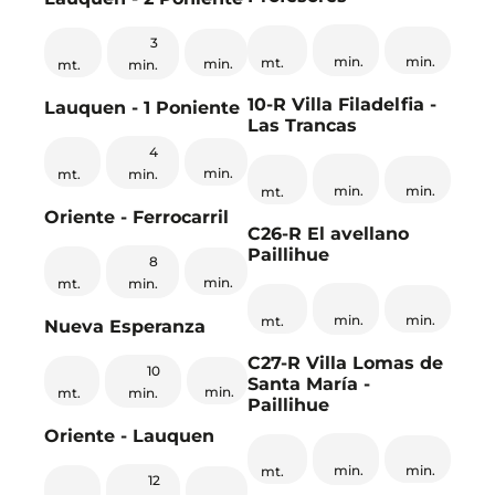
3
min.
min.
mt.
min.
min.
mt.
10-R Villa Filadelfia -
Lauquen - 1 Poniente
Las Trancas
4
min.
min.
mt.
min.
min.
mt.
Oriente - Ferrocarril
C26-R El avellano
Paillihue
8
min.
min.
mt.
min.
min.
mt.
Nueva Esperanza
C27-R Villa Lomas de
10
Santa María -
min.
min.
mt.
Paillihue
Oriente - Lauquen
min.
min.
mt.
12