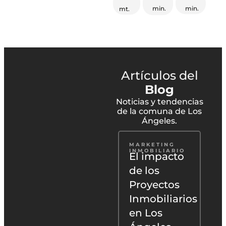
min.
min.
mt.
Artículos del
Blog
Noticias y tendencias
de la comuna de Los
Ángeles.
VIVIR EN
MARKETING
A
CHILE
INMOBILIARIO
Los
El impacto
Ángeles,
de los
un lugar
Proyectos
r
ideal en
Inmobiliarios
Chile para
en Los