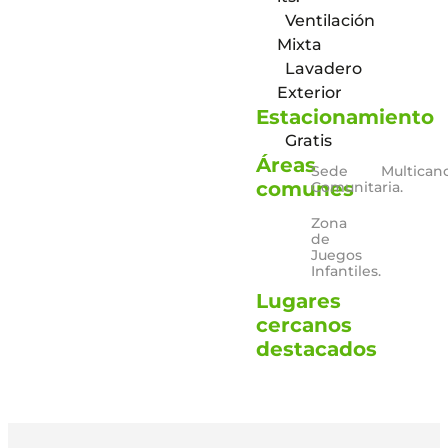
Ventilación
Mixta
Lavadero
Exterior
Estacionamiento
Gratis
Áreas
Sede
Multican
comunes
Comunitaria.
Zona
de
Juegos
Infantiles.
Lugares
cercanos
destacados