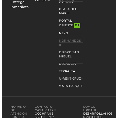
VICTORIA
Entrega
PINAMAR
Inmediata
PLAZA DEL
MAR II
PORTAL
ORIENTE
DS
NEXO
NORMANDOS
II
OBISPO SAN
MIGUEL
ROZAS 677
TERRALTA
U-RENT CRUZ
VISTA PARQUE
HORARIO
CONTACTO
SOMOS
DE
CASA MATRIZ
URBANI
ATENCIÓN
COCHRANE
DESARROLLAMOS
LUNES A
635 OF. 1302
PROYECTOS