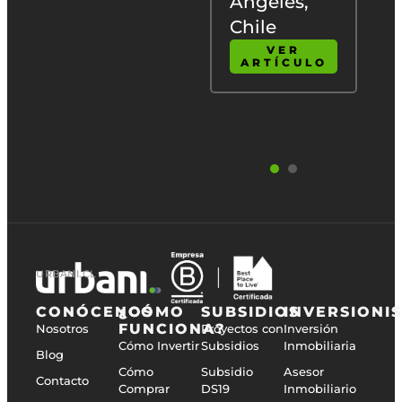
vivir o
Ángeles,
e
invertir en
Chile
Chile
VER
ARTÍCULO
VER
ARTÍCULO
URBANI.CL
CONÓCENOS
¿CÓMO
SUBSIDIOS
INVERSIONI
FUNCIONA?
Nosotros
Proyectos con
Inversión
Cómo Invertir
Subsidios
Inmobiliaria
Blog
Cómo
Subsidio
Asesor
Contacto
Comprar
DS19
Inmobiliario