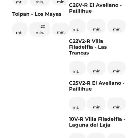
min.
min.
mt.
C26V-R El Avellano -
Paillihue
Tolpan - Los Mayas
20
min.
min.
mt.
min.
min.
mt.
C22V2-R Villa
Filadelfia - Las
Trancas
min.
min.
mt.
C25V2-R El Avellano -
Paillihue
min.
min.
mt.
10V-R Villa Filadelfia -
Laguna del Laja