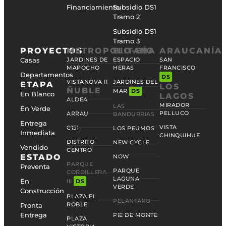
Financiamiento
Subsidio DS1
Tramo 2
Subsidio DS1
Tramo 3
PROYECTOS
METROPOLITANA
BIO-BÍO
ARAUCANÍA
Casas
JARDINES DE
ESPACIO
SAN
MAPOCHO
HERAS
FRANCISCO
Departamentos
DS
VISTANOVA II
JARDINES DEL
ETAPA
LOS
ÑUBLE
MAR
DS
En Blanco
LAGOS
ALDEA
MIRADOR
LAS
En Verde
PELLUCO
ARRAU
BANDURRIAS
Entrega
VISTA
C151
LOS PEUMOS
Inmediata
CHINQUIHUE
DISTRITO
NEW CYCLE
Vendido
CENTRO
ESTADO
NOW
PARQUE
Preventa
PARQUE
CORDILLERA
LAGUNA
En
III
DS
VERDE
Construcción
PLAZA EL
PELANTARO
ROBLE
Pronta
Entrega
PIE DE MONTE
PLAZA