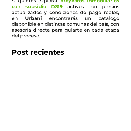
Si quieres explorar
proyectos inmobiliarios
con subsidio DS19
activos con precios
actualizados y condiciones de pago reales,
en
Urbani
encontrarás un catálogo
disponible en distintas comunas del país, con
asesoría directa para guiarte en cada etapa
del proceso.
Post recientes
2026.07.22
GUÍA DEL COMPRADOR
Los 10 mejores proyectos inmobiliarios en
Chillán
LEER EL BLOG