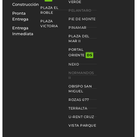
VERDE
Construcción
PLAZA EL
PELANTARO
ROBLE
Pronta
Entrega
PIE DE MONTE
PLAZA
VICTORIA
Entrega
PINAMAR
Inmediata
PLAZA DEL
MAR II
PORTAL
ORIENTE
DS
NEXO
NORMANDOS
II
OBISPO SAN
MIGUEL
ROZAS 677
TERRALTA
U-RENT CRUZ
VISTA PARQUE