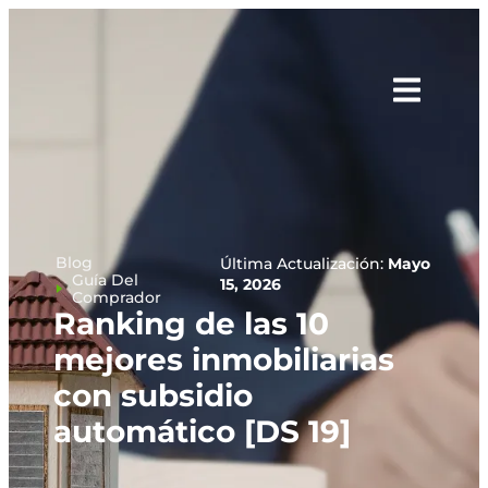
Blog
Última Actualización:
Mayo
Guía Del
15, 2026
Comprador
Ranking de las 10
mejores inmobiliarias
con subsidio
automático [DS 19]