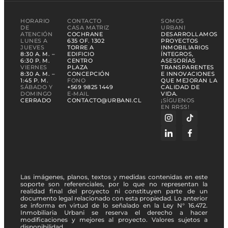
HORARIO
CONTACTO
SOMOS
DE
CASA MATRIZ
URBANI
ATENCIÓN
COCHRANE
DESARROLLAMOS
LUNES A
635 OF. 1302
PROYECTOS
JUEVES
TORRE A
INMOBILIARIOS
8:30 A. M. –
EDIFICIO
ÍNTEGROS,
6:30 P. M.
CENTRO
ASESORÍAS
VIERNES
PLAZA
TRANSPARENTES
8:30 A. M. –
CONCEPCIÓN
E INNOVACIONES
1:45 P. M.
FONO
QUE MEJORAN LA
SÁBADO Y
+569 9825 1449
CALIDAD DE
DOMINGO
E-MAIL
VIDA.
CERRADO
CONTACTO@URBANI.CL
¡SÍGUENOS
EN RRSS!
Las imágenes, planos, textos y medidas contenidas en este
soporte son referenciales, por lo que no representan la
realidad final del proyecto ni constituyen parte de un
documento legal relacionado con esta propiedad. Lo anterior
se informa en virtud de lo señalado en la Ley N° 16.472.
Inmobiliaria Urbani se reserva el derecho a hacer
modificaciones y mejores al proyecto. Valores sujetos a
disponibilidad.