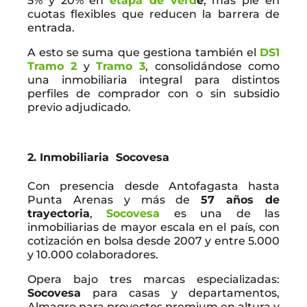
5% y 20% en
etapa de verd
e
, más pie en
cuotas flexibles que reducen la barrera de
entrada.
A esto se suma que gestiona también el
DS1
Tramo 2
y
Tramo 3
, consolidándose como
una inmobiliaria integral para distintos
perfiles de comprador con o sin subsidio
previo adjudicado.
2. Inmobiliaria Socovesa
Con presencia desde Antofagasta hasta
Punta Arenas y más de
57 años de
trayectoria
,
Socovesa
es una de las
inmobiliarias de mayor escala en el país, con
cotización en bolsa desde 2007 y entre 5.000
y 10.000 colaboradores.
Opera bajo tres marcas especializadas:
Socovesa
para casas y departamentos,
Almagro para proyectos premium en altura y