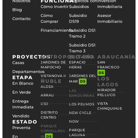
FUNCIONA?
Nosotros
Proyectos con
Inversión
Cómo Invertir
Subsidios
Inmobiliaria
Blog
Cómo
Subsidio
Asesor
Contacto
Comprar
DS19
Inmobiliario
Financiamiento
Subsidio DS1
Tramo 2
Subsidio DS1
Tramo 3
PROYECTOS
METROPOLITANA
BIO-BÍO
ARAUCANÍA
Casas
JARDINES DE
ESPACIO
SAN
MAPOCHO
HERAS
FRANCISCO
Departamentos
DS
VISTANOVA II
JARDINES DEL
ETAPA
LOS
ÑUBLE
MAR
DS
En Blanco
LAGOS
ALDEA
MIRADOR
LAS
En Verde
PELLUCO
ARRAU
BANDURRIAS
Entrega
VISTA
C151
LOS PEUMOS
Inmediata
CHINQUIHUE
DISTRITO
NEW CYCLE
Vendido
CENTRO
ESTADO
NOW
PARQUE
Preventa
PARQUE
CORDILLERA
LAGUNA
En
III
DS