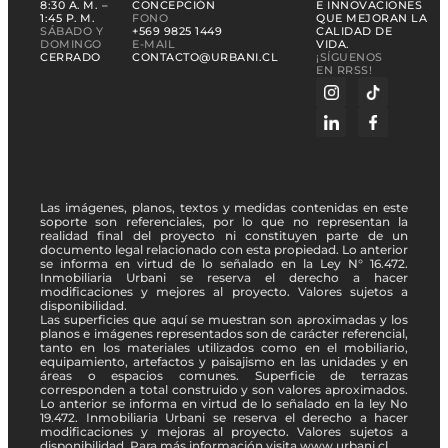
8:30 A. M. –
CONCEPCIÓN
E INNOVACIONES
1:45 P. M.
FONO
QUE MEJORAN LA
SÁBADO Y
+569 9825 1449
CALIDAD DE
DOMINGO
E-MAIL
VIDA.
CERRADO
CONTACTO@URBANI.CL
¡SÍGUENOS
EN RRSS!
Las imágenes, planos, textos y medidas contenidas en este
soporte son referenciales, por lo que no representan la
realidad final del proyecto ni constituyen parte de un
documento legal relacionado con esta propiedad. Lo anterior
se informa en virtud de lo señalado en la Ley N° 16.472.
Inmobiliaria Urbani se reserva el derecho a hacer
modificaciones y mejores al proyecto. Valores sujetos a
disponibilidad.
Las superficies que aquí se muestran son aproximadas y los
planos e imágenes representados son de carácter referencial,
tanto en los materiales utilizados como en el mobiliario,
equipamiento, artefactos y paisajismo en las unidades y en
áreas o espacios comunes. Superficie de terrazas
corresponden a total construido y son valores aproximados.
Lo anterior se informa en virtud de lo señalado en la ley No
19.472. Inmobiliaria Urbani se reserva el derecho a hacer
modificaciones y mejoras al proyecto. Valores sujetos a
disponibilidad. Para más información visita www.urbani.cl