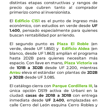
distintas etapas constructivas y rangos de
precio que cubren tanto al comprador
primerizo como al inversionista.
El
Edificio C151
es el punto de ingreso más
económico, con estudios en verde desde
UF
1.400
, pensado especialmente para quienes
buscan rentabilidad por arriendo.
El segundo punto es
Plaza El Roble
(en
verde, desde UF 1.850) y
Edificio
Aldea
(en
blanco, desde UF 1.863) amplían el programa
hasta 2D2B para quienes necesitan más
espacio. Con llave en mano,
Plaza Victoria
va
de
1D1B a 3D2B
desde UF 2.200, mientras
Arrau
eleva el estándar con plantas de
2D2B
y 3D2B
desde UF 3.085.
El catálogo cierra con
Parque Cordillera III
, la
única opción DS19 activa de Urbani en la
ciudad:
casas de 2D1B a 3D1B
con entrega
inmediata desde
UF 2.400
, emplazadas en
calle Cerro del León esquina Cerro Robles y