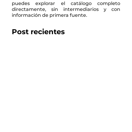
puedes explorar el catálogo completo
directamente, sin intermediarios y con
información de primera fuente.
Post recientes
2026.07.22
GUÍA DEL COMPRADOR
Los 10 mejores proyectos inmobiliarios en
Chillán
LEER EL BLOG
2026.07.22