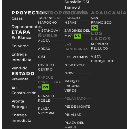
Subsidio DS1
Tramo 3
PROYECTOS
METROPOLITANA
BIO-BÍO
ARAUCANÍA
Casas
JARDINES DE
ESPACIO
SAN
MAPOCHO
HERAS
FRANCISCO
Departamentos
DS
VISTANOVA II
JARDINES DEL
ETAPA
LOS
ÑUBLE
MAR
DS
En Blanco
LAGOS
ALDEA
MIRADOR
LAS
En Verde
PELLUCO
ARRAU
BANDURRIAS
Entrega
VISTA
C151
LOS PEUMOS
Inmediata
CHINQUIHUE
DISTRITO
NEW CYCLE
Vendido
CENTRO
ESTADO
NOW
PARQUE
Preventa
PARQUE
CORDILLERA
LAGUNA
En
III
DS
VERDE
Construcción
PLAZA EL
PELANTARO
ROBLE
Pronta
Entrega
PIE DE MONTE
PLAZA
VICTORIA
Entrega
PINAMAR
Inmediata
PLAZA DEL
MAR II