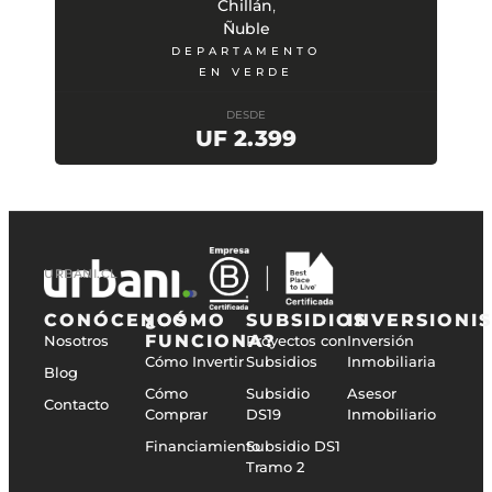
,
Chillán
Ñuble
DEPARTAMENTO
EN VERDE
DESDE
UF 2.399
URBANI.CL
CONÓCENOS
¿CÓMO
SUBSIDIOS
INVERSIONI
FUNCIONA?
Nosotros
Proyectos con
Inversión
Cómo Invertir
Subsidios
Inmobiliaria
Blog
Cómo
Subsidio
Asesor
Contacto
Comprar
DS19
Inmobiliario
Financiamiento
Subsidio DS1
Tramo 2