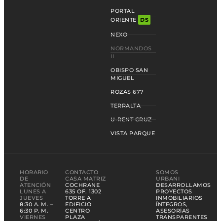
PORTAL
ORIENTE
DS
NEXO
NORMANDOS
II
OBISPO SAN
MIGUEL
ROZAS 677
TERRALTA
U-RENT CRUZ
VISTA PARQUE
HORARIO
CONTACTO
SOMOS
DE
CASA MATRIZ
URBANI
ATENCIÓN
COCHRANE
DESARROLLAMOS
LUNES A
635 OF. 1302
PROYECTOS
JUEVES
TORRE A
INMOBILIARIOS
8:30 A. M. –
EDIFICIO
ÍNTEGROS,
6:30 P. M.
CENTRO
ASESORÍAS
VIERNES
PLAZA
TRANSPARENTES