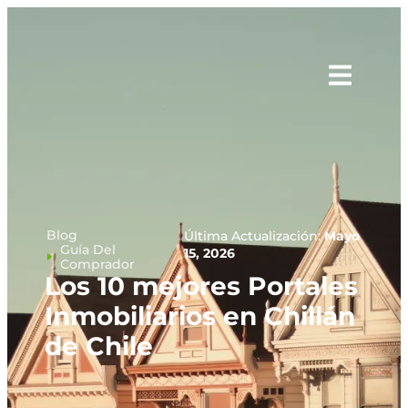
Blog
Última Actualización:
Mayo
Guía Del
15, 2026
Comprador
Los 10 mejores Portales
Inmobiliarios en Chillán
de Chile