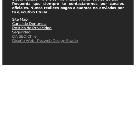
Recuerda que siempre te contactaremos por canales
oficiales. Nunca realices pagos a cuentas no enviadas por
tu ejecutivo titular.
Site Map
Canal de Denuncia
Política de Privacidad
Seguridad
DA SEO Chile
Diseño Web · Pezweb Design Studio