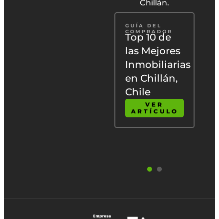
Chillán.
VIVIR EN
GUÍA DEL
CHILE
COMPRADOR
Descubre
Top 10 de
s
los 5
las Mejores
beneficios
Inmobiliarias
de vivir en
en Chillán,
Chillán:
Chile
Cultura y
VER
ARTÍCULO
Naturaleza
VER
ARTÍCULO