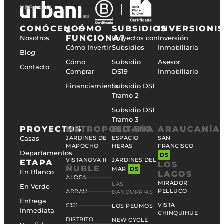
URBANI.CL
CONÓCENOS
¿CÓMO
SUBSIDIOS
INVERSIONI
FUNCIONA?
Nosotros
Proyectos con
Inversión
Cómo Invertir
Subsidios
Inmobiliaria
Blog
Cómo
Subsidio
Asesor
Contacto
Comprar
DS19
Inmobiliario
Financiamiento
Subsidio DS1
Tramo 2
Subsidio DS1
Tramo 3
PROYECTOS
METROPOLITANA
BIO-BÍO
ARAUCANÍA
Casas
JARDINES DE
ESPACIO
SAN
MAPOCHO
HERAS
FRANCISCO
Departamentos
DS
VISTANOVA II
JARDINES DEL
ETAPA
LOS
ÑUBLE
MAR
DS
En Blanco
LAGOS
ALDEA
MIRADOR
LAS
En Verde
PELLUCO
ARRAU
BANDURRIAS
Entrega
VISTA
C151
LOS PEUMOS
Inmediata
CHINQUIHUE
DISTRITO
NEW CYCLE