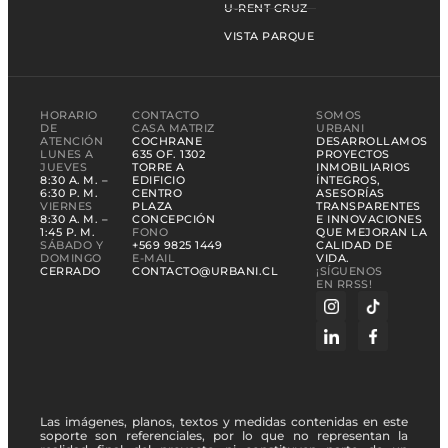
U-RENT CRUZ
VISTA PARQUE
HORARIO
CONTACTO
SOMOS
DE
CASA MATRIZ
URBANI
ATENCIÓN
COCHRANE
DESARROLLAMOS
LUNES A
635 OF. 1302
PROYECTOS
JUEVES
TORRE A
INMOBILIARIOS
8:30 A. M. –
EDIFICIO
ÍNTEGROS,
6:30 P. M.
CENTRO
ASESORÍAS
VIERNES
PLAZA
TRANSPARENTES
8:30 A. M. –
CONCEPCIÓN
E INNOVACIONES
1:45 P. M.
FONO
QUE MEJORAN LA
SÁBADO Y
+569 9825 1449
CALIDAD DE
DOMINGO
E-MAIL
VIDA.
CERRADO
CONTACTO@URBANI.CL
¡SÍGUENOS
EN RRSS!
Las imágenes, planos, textos y medidas contenidas en este
soporte son referenciales, por lo que no representan la