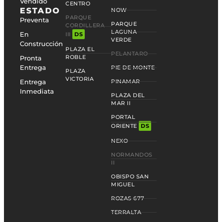
Vendido
CENTRO
ESTADO
NOW
PARQUE
Preventa
PARQUE
CORDILLERA
LAGUNA
En
III
DS
VERDE
Construcción
PLAZA EL
PELANTARO
ROBLE
Pronta
Entrega
PIE DE MONTE
PLAZA
VICTORIA
Entrega
PINAMAR
Inmediata
PLAZA DEL
MAR II
PORTAL
ORIENTE
DS
NEXO
NORMANDOS
II
OBISPO SAN
MIGUEL
ROZAS 677
TERRALTA