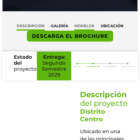
DESCRIPCIÓN
GALERÍA
MODELOS
UBICACIÓN
DESCARGA EL BROCHURE
Estado
Entrega:
del
Segundo
proyecto
Semestre
2029
Descripción
del proyecto
Distrito
Centro
Ubicado en una
de las principales