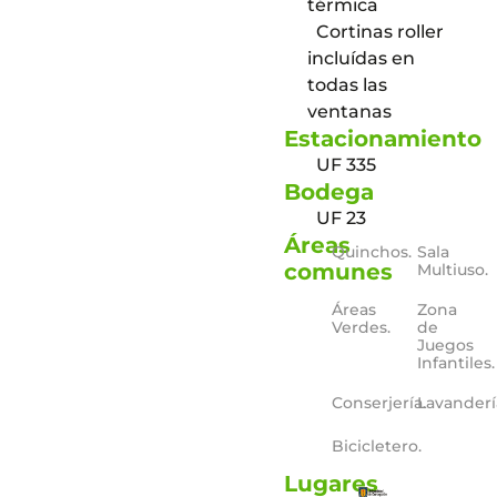
térmica
Cortinas roller
incluídas en
todas las
ventanas
Estacionamiento
UF 335
Bodega
UF 23
Áreas
Quinchos.
Sala
comunes
Multiuso.
Áreas
Zona
Verdes.
de
Juegos
Infantiles.
Conserjería.
Lavanderí
Bicicletero.
Lugares