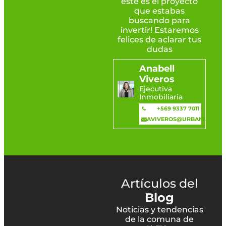
este es el proyecto
que estabas
buscando para
invertir! Estaremos
felices de aclarar tus
dudas
Anabell
Viveros
Ejecutiva
Inmobiliaria
+569 9337 7011
AVIVEROS@URBANI.CL
Artículos del
Blog
Noticias y tendencias
de la comuna de