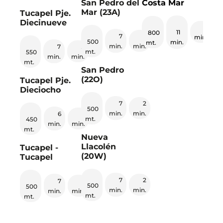
San Pedro del
Costa Mar
Mar (23A)
Tucapel Pje.
Diecinueve
2
11
800
7
2
min.
500
min.
mt.
min.
min.
7
2
mt.
550
min.
min.
mt.
San Pedro
(22O)
Tucapel Pje.
Dieciocho
7
2
500
min.
min.
6
2
mt.
450
min.
min.
mt.
Nueva
Llacolén
Tucapel -
(20W)
Tucapel
7
2
7
2
500
500
min.
min.
min.
min.
mt.
mt.