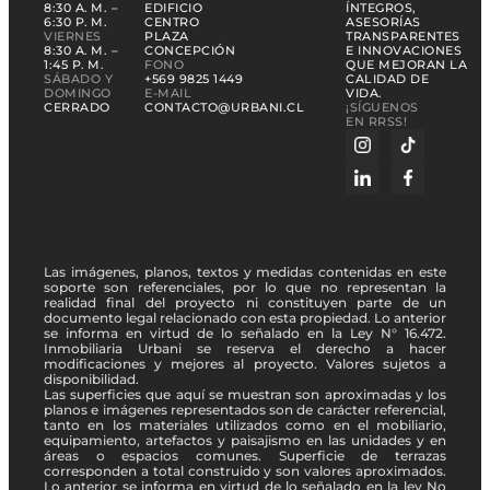
8:30 A. M. –
EDIFICIO
ÍNTEGROS,
6:30 P. M.
CENTRO
ASESORÍAS
VIERNES
PLAZA
TRANSPARENTES
8:30 A. M. –
CONCEPCIÓN
E INNOVACIONES
1:45 P. M.
FONO
QUE MEJORAN LA
SÁBADO Y
+569 9825 1449
CALIDAD DE
DOMINGO
E-MAIL
VIDA.
CERRADO
CONTACTO@URBANI.CL
¡SÍGUENOS
EN RRSS!
Las imágenes, planos, textos y medidas contenidas en este
soporte son referenciales, por lo que no representan la
realidad final del proyecto ni constituyen parte de un
documento legal relacionado con esta propiedad. Lo anterior
se informa en virtud de lo señalado en la Ley N° 16.472.
Inmobiliaria Urbani se reserva el derecho a hacer
modificaciones y mejores al proyecto. Valores sujetos a
disponibilidad.
Las superficies que aquí se muestran son aproximadas y los
planos e imágenes representados son de carácter referencial,
tanto en los materiales utilizados como en el mobiliario,
equipamiento, artefactos y paisajismo en las unidades y en
áreas o espacios comunes. Superficie de terrazas
corresponden a total construido y son valores aproximados.
Lo anterior se informa en virtud de lo señalado en la ley No