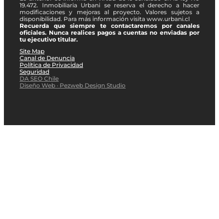
19.472. Inmobiliaria Urbani se reserva el derecho a hacer
modificaciones y mejoras al proyecto. Valores sujetos a
disponibilidad. Para más información visita www.urbani.cl
Recuerda que siempre te contactaremos por canales
oficiales. Nunca realices pagos a cuentas no enviadas por
tu ejecutivo titular.
Site Map
Canal de Denuncia
Política de Privacidad
Seguridad
DA SEO Chile
Diseño Web · Pezweb Design Studio