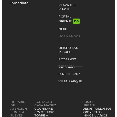
Inmediata
PLAZA DEL
MAR II
PORTAL
ORIENTE
DS
NEXO
NORMANDOS
II
OBISPO SAN
MIGUEL
ROZAS 677
TERRALTA
U-RENT CRUZ
VISTA PARQUE
HORARIO
CONTACTO
SOMOS
DE
CASA MATRIZ
URBANI
ATENCIÓN
COCHRANE
DESARROLLAMOS
LUNES A
635 OF. 1302
PROYECTOS
JUEVES
TORRE A
INMOBILIARIOS