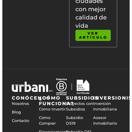
ciudades
con mejor
calidad de
vida
VER
ARTÍCULO
URBANI.CL
CONÓCENOS
¿CÓMO
SUBSIDIOS
INVERSIONI
FUNCIONA?
Nosotros
Proyectos con
Inversión
Cómo Invertir
Subsidios
Inmobiliaria
Blog
Cómo
Subsidio
Asesor
Contacto
Comprar
DS19
Inmobiliario
Financiamiento
Subsidio DS1