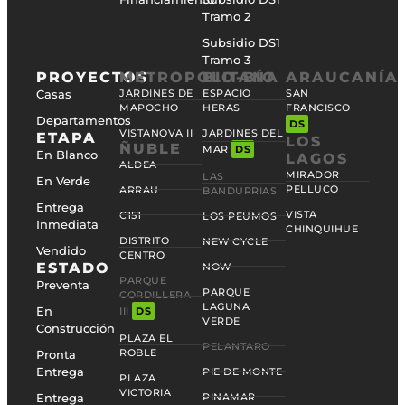
Tramo 2
Subsidio DS1
Tramo 3
PROYECTOS
METROPOLITANA
BIO-BÍO
ARAUCANÍA
Casas
JARDINES DE
ESPACIO
SAN
MAPOCHO
HERAS
FRANCISCO
Departamentos
DS
VISTANOVA II
JARDINES DEL
ETAPA
LOS
ÑUBLE
MAR
DS
En Blanco
LAGOS
ALDEA
MIRADOR
LAS
En Verde
PELLUCO
ARRAU
BANDURRIAS
Entrega
VISTA
C151
LOS PEUMOS
Inmediata
CHINQUIHUE
DISTRITO
NEW CYCLE
Vendido
CENTRO
ESTADO
NOW
PARQUE
Preventa
PARQUE
CORDILLERA
LAGUNA
En
III
DS
VERDE
Construcción
PLAZA EL
PELANTARO
ROBLE
Pronta
Entrega
PIE DE MONTE
PLAZA
VICTORIA
Entrega
PINAMAR