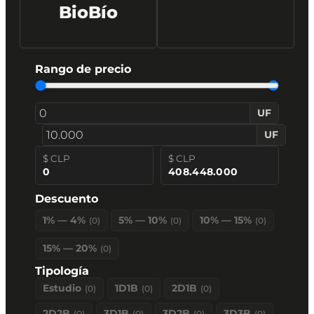
BioBío
Rango de precio
UF
UF
$ CLP
$ CLP
0
408.448.000
Descuento
1% — 4%
5% — 10%
10% — 15%
(
0
)
(
0
)
(
0
)
15% — 20%
(
0
)
Tipología
Estudio
1D1B
2D1B
(
0
)
(
0
)
(
0
)
2D2B
3D1B
3D2B
3D3B
(
0
)
(
0
)
(
0
)
(
0
)