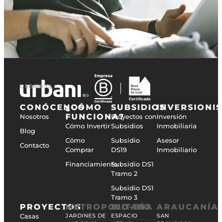
URBANI.CL
CONÓCENOS
¿CÓMO
SUBSIDIOS
INVERSIONI
FUNCIONA?
Nosotros
Proyectos con
Inversión
Cómo Invertir
Subsidios
Inmobiliaria
Blog
Cómo
Subsidio
Asesor
Contacto
Comprar
DS19
Inmobiliario
Financiamiento
Subsidio DS1
Tramo 2
Subsidio DS1
Tramo 3
PROYECTOS
METROPOLITANA
BIO-BÍO
ARAUCANÍA
Casas
JARDINES DE
ESPACIO
SAN