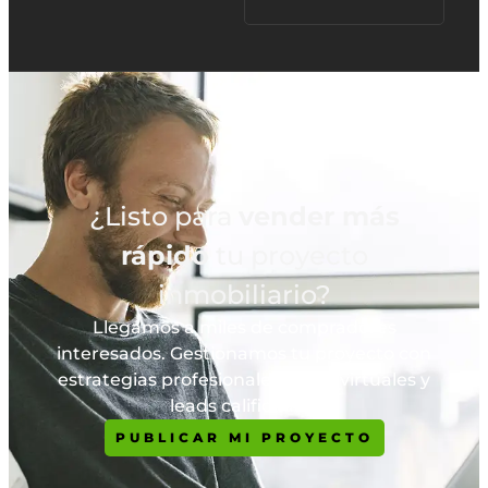
¿Listo para
vender más
rápido
tu proyecto
inmobiliario?
Llegamos a miles de compradores
interesados. Gestionamos tu proyecto con
estrategias profesionales, tours virtuales y
leads calificados.
PUBLICAR MI PROYECTO