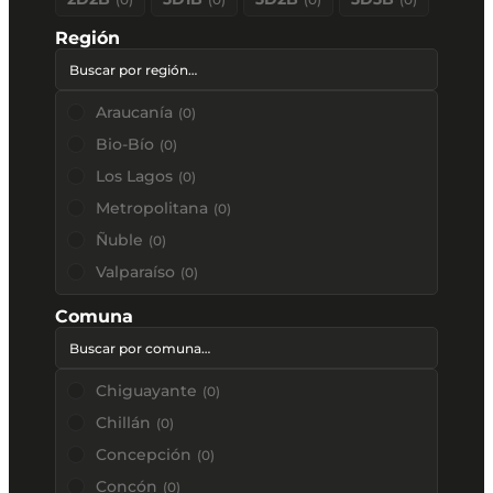
Región
Araucanía
(
0
)
Bio-Bío
(
0
)
Los Lagos
(
0
)
Metropolitana
(
0
)
Ñuble
(
0
)
Valparaíso
(
0
)
Comuna
Chiguayante
(
0
)
Chillán
(
0
)
Concepción
(
0
)
Concón
(
0
)