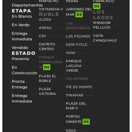
MAPOCHO
HERAS
FRANCISCO
Departamentos
DS
VISTANOVA II
JARDINES DEL
ETAPA
LOS
ÑUBLE
MAR
DS
En Blanco
LAGOS
ALDEA
MIRADOR
LAS
En Verde
PELLUCO
ARRAU
BANDURRIAS
Entrega
VISTA
C151
LOS PEUMOS
Inmediata
CHINQUIHUE
DISTRITO
NEW CYCLE
Vendido
CENTRO
ESTADO
NOW
PARQUE
Preventa
PARQUE
CORDILLERA
LAGUNA
En
III
DS
VERDE
Construcción
PLAZA EL
PELANTARO
ROBLE
Pronta
Entrega
PIE DE MONTE
PLAZA
VICTORIA
Entrega
PINAMAR
Inmediata
PLAZA DEL
MAR II
PORTAL
ORIENTE
DS
NEXO