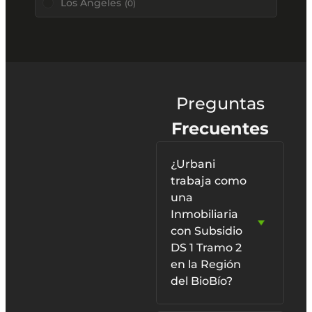
Los Ángeles
(
0
)
Viña del Mar
(
0
)
Preguntas
Frecuentes
¿Urbani
trabaja como
una
Inmobiliaria
con Subsidio
DS 1 Tramo 2
en la Región
del BioBío?