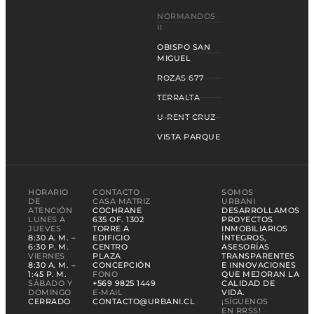
NORMANDOS
II
OBISPO SAN
MIGUEL
ROZAS 677
TERRALTA
U-RENT CRUZ
VISTA PARQUE
HORARIO
CONTACTO
SOMOS
DE
CASA MATRIZ
URBANI
ATENCIÓN
COCHRANE
DESARROLLAMOS
LUNES A
635 OF. 1302
PROYECTOS
JUEVES
TORRE A
INMOBILIARIOS
8:30 A. M. –
EDIFICIO
ÍNTEGROS,
6:30 P. M.
CENTRO
ASESORÍAS
VIERNES
PLAZA
TRANSPARENTES
8:30 A. M. –
CONCEPCIÓN
E INNOVACIONES
1:45 P. M.
FONO
QUE MEJORAN LA
SÁBADO Y
+569 9825 1449
CALIDAD DE
DOMINGO
E-MAIL
VIDA.
CERRADO
CONTACTO@URBANI.CL
¡SÍGUENOS
EN RRSS!