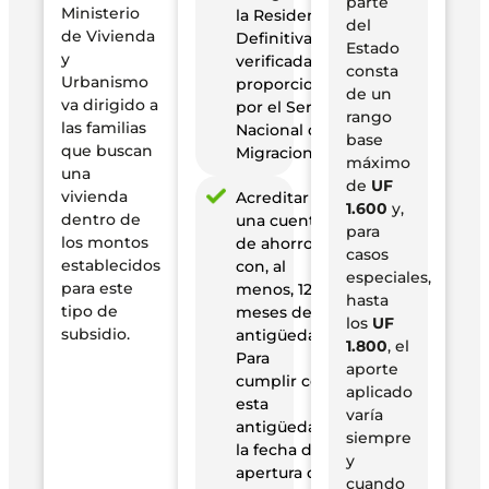
parte
Ministerio
la Residencia
del
de Vivienda
Definitiva será
Estado
y
verificada y
consta
Urbanismo
proporcionada
de un
va dirigido a
por el Servicio
rango
las familias
Nacional de
base
que buscan
Migraciones.
máximo
una
de
UF
vivienda
Acreditar
1.600
y,
dentro de
una cuenta
para
los montos
de ahorro
casos
establecidos
con, al
especiales,
para este
menos, 12
hasta
tipo de
meses de
los
UF
subsidio.
antigüedad.
1.800
, el
Para
aporte
cumplir con
aplicado
esta
varía
antigüedad,
siempre
la fecha de
y
apertura de
cuando