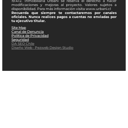
19.472. Inmobiliaria Urbani se reserva el derecho a hacer
modificaciones y mejoras al proyecto. Valores sujetos a
disponibilidad. Para más información visita www.urbani.cl
Recuerda que siempre te contactaremos por canales
oficiales. Nunca realices pagos a cuentas no enviadas por
tu ejecutivo titular.
Site Map
Canal de Denuncia
Política de Privacidad
Seguridad
DA SEO Chile
Diseño Web · Pezweb Design Studio