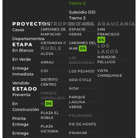
Tramo 2
Subsidio DS1
Tramo 3
PROYECTOS
METROPOLITANA
BIO-BÍO
ARAUCANÍA
Casas
JARDINES DE
ESPACIO
SAN
MAPOCHO
HERAS
FRANCISCO
Departamentos
DS
VISTANOVA II
JARDINES DEL
ETAPA
LOS
ÑUBLE
MAR
DS
En Blanco
LAGOS
ALDEA
MIRADOR
LAS
En Verde
PELLUCO
ARRAU
BANDURRIAS
Entrega
VISTA
C151
LOS PEUMOS
Inmediata
CHINQUIHUE
DISTRITO
NEW CYCLE
Vendido
CENTRO
ESTADO
NOW
PARQUE
Preventa
PARQUE
CORDILLERA
LAGUNA
En
III
DS
VERDE
Construcción
PLAZA EL
PELANTARO
ROBLE
Pronta
Entrega
PIE DE MONTE
PLAZA
VICTORIA
Entrega
PINAMAR