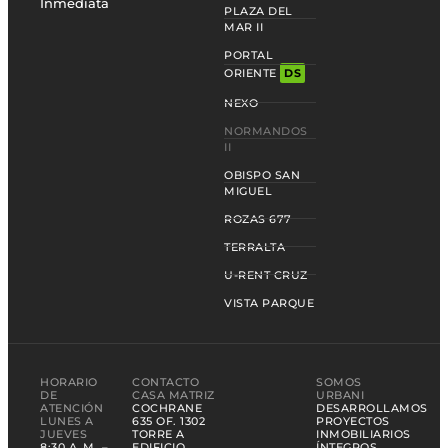
Inmediata
PLAZA DEL
MAR II
PORTAL
ORIENTE
DS
NEXO
NORMANDOS
II
OBISPO SAN
MIGUEL
ROZAS 677
TERRALTA
U-RENT CRUZ
VISTA PARQUE
HORARIO
CONTACTO
SOMOS
DE
CASA MATRIZ
URBANI
ATENCIÓN
COCHRANE
DESARROLLAMOS
LUNES A
635 OF. 1302
PROYECTOS
JUEVES
TORRE A
INMOBILIARIOS
8:30 A. M. –
EDIFICIO
ÍNTEGROS,