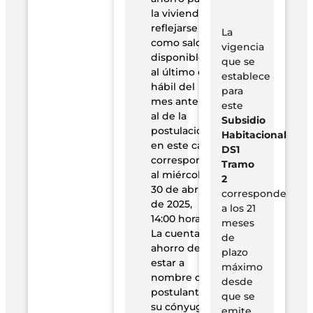
la vivienda y
reflejarse
La
como saldo
vigencia
disponible,
que se
al último día
establece
hábil del
para
mes anterior
este
al de la
Subsidio
postulación,
Habitacional
en este caso
DS1
corresponde
Tramo
al miércoles
2
30 de abril
corresponde
de 2025,
a los 21
14:00 horas.
meses
La cuenta de
de
ahorro debe
plazo
estar a
máximo
nombre del
desde
postulante,
que se
su cónyuge
emite