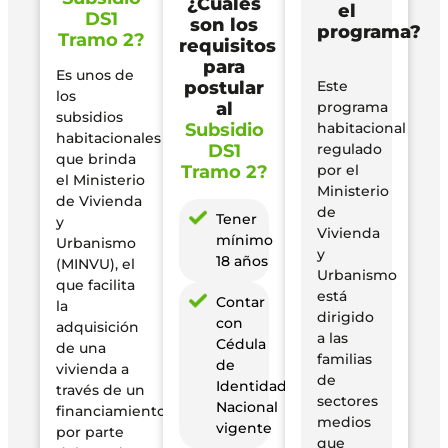
¿Cuáles
el
DS1
son los
programa?
Tramo 2?
requisitos
para
Es unos de
postular
Este
los
al
programa
subsidios
Subsidio
habitacional
habitacionales
DS1
regulado
que brinda
Tramo 2?
por el
el Ministerio
Ministerio
de Vivienda
de
Tener
y
Vivienda
mínimo
Urbanismo
y
18 años
(MINVU), el
Urbanismo
que facilita
está
Contar
la
dirigido
con
adquisición
a las
Cédula
de una
familias
de
vivienda a
de
Identidad
través de un
sectores
Nacional
financiamiento
medios
vigente
por parte
que