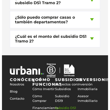
subsidio DS1 Tramo 2?
¿Sólo puedo comprar casas o
también departamentos?
¿Cuál es el monto del subsidio DS1
Tramo 2?
URBANI.CL
CONÓCENOS
¿CÓMO
SUBSIDIOS
INVERSIONI
FUNCIONA?
Nosotros
Proyectos con
Inversión
Cómo Invertir
Subsidios
Inmobiliaria
Blog
Cómo
Subsidio
Asesor
Contacto
Comprar
DS19
Inmobiliario
Financiamiento
Subsidio DS1