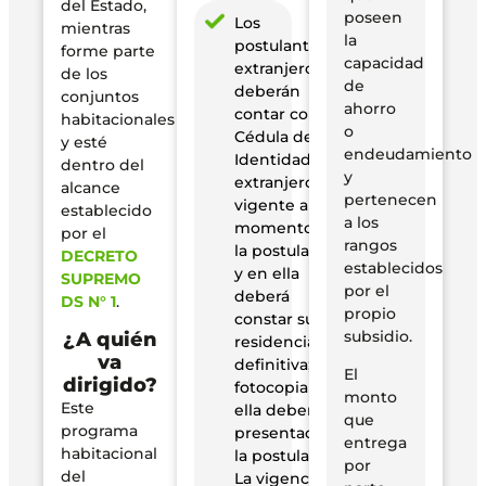
del Estado,
poseen
Los
mientras
la
postulantes
forme parte
capacidad
extranjeros
de los
de
deberán
conjuntos
ahorro
contar con su
habitacionales
o
Cédula de
y esté
endeudamiento
Identidad para
dentro del
y
extranjeros
alcance
pertenecen
vigente al
establecido
a los
momento de
por el
rangos
la postulación
DECRETO
establecidos
y en ella
SUPREMO
por el
deberá
DS N° 1
.
propio
constar su
subsidio.
¿A quién
residencia
va
definitiva; una
El
dirigido?
fotocopia de
monto
Este
ella deberá ser
que
programa
presentada en
entrega
habitacional
la postulación.
por
del
La vigencia de