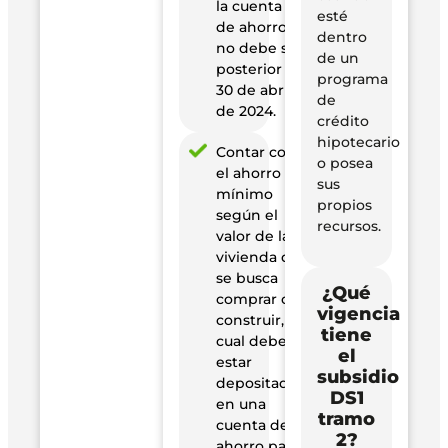
la cuenta
esté
de ahorro
dentro
no debe ser
de un
posterior al
programa
30 de abril
de
de 2024.
crédito
hipotecario
Contar con
o posea
el ahorro
sus
mínimo
propios
según el
recursos.
valor de la
vivienda que
se busca
¿Qué
comprar o
vigencia
construir, el
tiene
cual debe
el
estar
subsidio
depositado
DS1
en una
tramo
cuenta de
2?
ahorro para