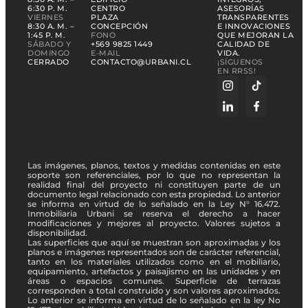
6:30 P. M.
CENTRO
ASESORÍAS
VIERNES
PLAZA
TRANSPARENTES
8:30 A. M. –
CONCEPCIÓN
E INNOVACIONES
1:45 P. M.
FONO
QUE MEJORAN LA
SÁBADO Y
+569 9825 1449
CALIDAD DE
DOMINGO
E-MAIL
VIDA.
CERRADO
CONTACTO@URBANI.CL
¡SÍGUENOS
EN RRSS!
Las imágenes, planos, textos y medidas contenidas en este
soporte son referenciales, por lo que no representan la
realidad final del proyecto ni constituyen parte de un
documento legal relacionado con esta propiedad. Lo anterior
se informa en virtud de lo señalado en la Ley N° 16.472.
Inmobiliaria Urbani se reserva el derecho a hacer
modificaciones y mejores al proyecto. Valores sujetos a
disponibilidad.
Las superficies que aquí se muestran son aproximadas y los
planos e imágenes representados son de carácter referencial,
tanto en los materiales utilizados como en el mobiliario,
equipamiento, artefactos y paisajismo en las unidades y en
áreas o espacios comunes. Superficie de terrazas
corresponden a total construido y son valores aproximados.
Lo anterior se informa en virtud de lo señalado en la ley No