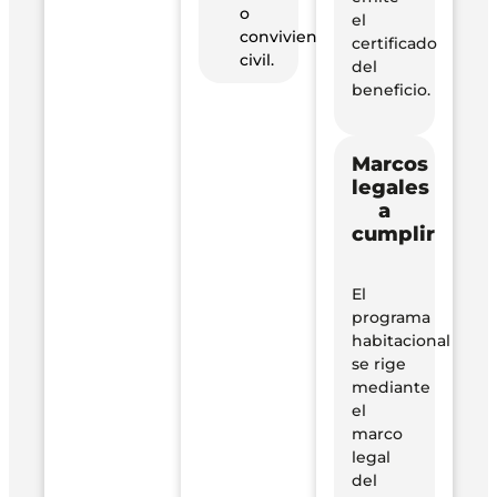
o
el
conviviente
certificado
civil.
del
beneficio.
Marcos
legales
a
cumplir
El
programa
habitacional
se rige
mediante
el
marco
legal
del