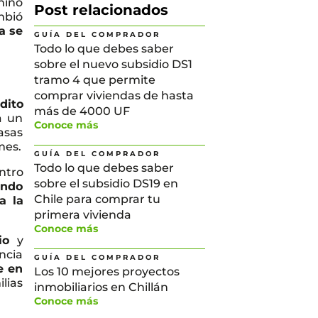
minó
Post relacionados
mbió
a se
GUÍA DEL COMPRADOR
Todo lo que debes saber
sobre el nuevo subsidio DS1
tramo 4 que permite
comprar viviendas de hasta
dito
más de 4000 UF
a un
Conoce más
asas
mes.
GUÍA DEL COMPRADOR
Todo lo que debes saber
ntro
sobre el subsidio DS19 en
undo
Chile para comprar tu
a la
primera vivienda
Conoce más
io
y
ncia
GUÍA DEL COMPRADOR
e en
Los 10 mejores proyectos
lias
inmobiliarios en Chillán
Conoce más