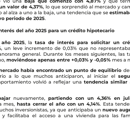
e vio una
baja que comenzó con 4,87%
y que ter
un valor de 4,37%
, lo que sorprendió al mercado y ca
 al alza a uno a la baja, una tendencia que se
estimab
evo periodo de 2025
.
interés del año 2025 para un crédito hipotecario
 año 2025
, la
tasa de interés para solicitar un cré
%
, un leve incremento de 0,03% que no representab
panorama general. Durante los meses siguientes, las t
ho,
moviéndose apenas entre +0,03% y -0,05%
mes a 
mercado había encontrado un punto de equilibrio
de
rio a lo que muchos anticiparon, al iniciar el
seg
ortamiento volvió a reflejar una
tendencia similar 
ajar
nuevamente,
partiendo con un 4,36% en jul
 a mes,
hasta cerrar el año con un 4,14%
. Esta tende
uchos inversionistas, ya que anticipaba un
nuevo aug
y facilitaba el acceso a una vivienda para las fami