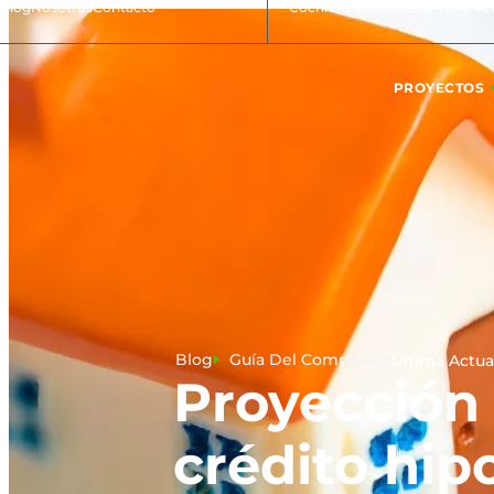
Blog
Nosotros
Contacto
Cochrane 635, of. 1302 Torre A,
PROYECTOS
Blog
Guía Del Comprador
Última Actua
Proyección 
crédito hip