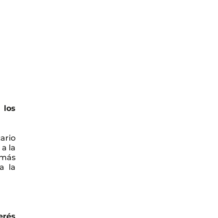
 los
ario
a la
 más
a la
erés