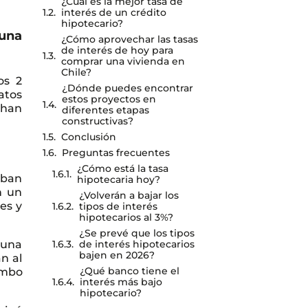
¿Cuál es la mejor tasa de
interés de un crédito
hipotecario?
 una
¿Cómo aprovechar las tasas
de interés de hoy para
comprar una vivienda en
Chile?
os 2
¿Dónde puedes encontrar
atos
estos proyectos en
 han
diferentes etapas
constructivas?
Conclusión
Preguntas frecuentes
¿Cómo está la tasa
aban
hipotecaria hoy?
n un
¿Volverán a bajar los
es y
tipos de interés
hipotecarios al 3%?
¿Se prevé que los tipos
de interés hipotecarios
 una
bajen en 2026?
an al
¿Qué banco tiene el
umbo
interés más bajo
hipotecario?