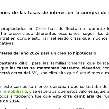
iones de las tasas de interés en la compra de
 propiedades en Chile ha sido fluctuante durante l
ha presenciado diferentes escenarios, según los d
ntral en donde esto han reflejado cifras que muchos
gativas.
interés del año 2024 para un crédito hipotecario
bastante difícil para las familias chilenas que busc
 que las
tasas se mantenían bastante elevada
s, co
cerró cerca del 5%
, una cifra alta que fluctuó mes a m
%
.
ar este comportamiento, opinaban que se trataba de
 inmobiliario
, y se esperaba que estos valores siguier
pocos anticiparon fue que esta
cifra cambiaría
de r
e de 2024
.