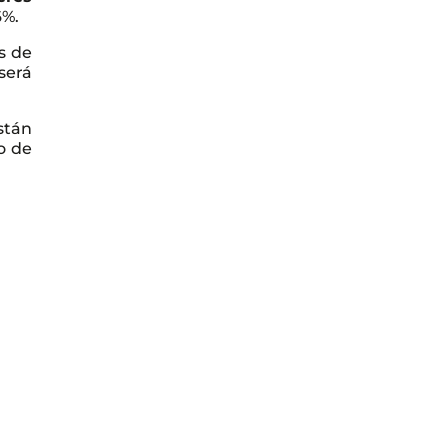
6%.
s de
será
stán
o de