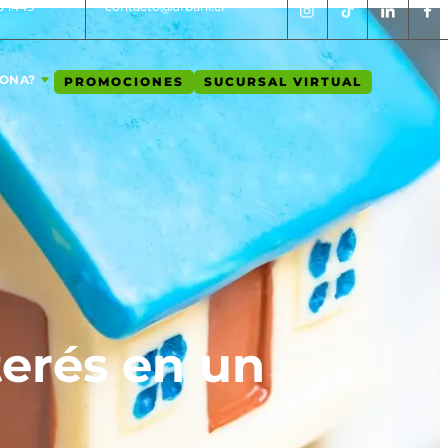
5 1449
contacto@urbani.cl
IONA?
PROMOCIONES
SUCURSAL VIRTUAL
terés en un