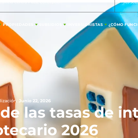
 Edificio Centro Plaza, Concepción
+569 982
PROPIEDADES
SUBSIDIOS
INVERSIONISTAS
¿CÓMO FUNC
lización:
Junio 22, 2026
de las tasas de in
otecario 2026