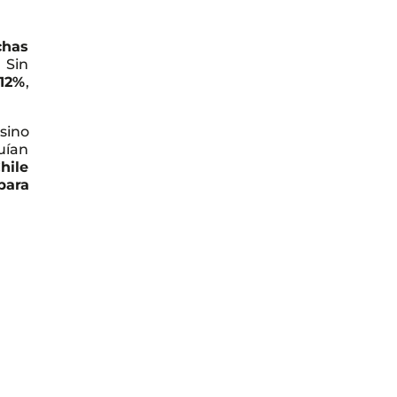
chas
 Sin
,12%
,
 sino
uían
hile
para