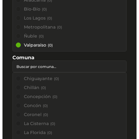
Araucanía
(
0
)
Bio-Bío
(
0
)
Los Lagos
(
0
)
Metropolitana
(
0
)
Ñuble
(
0
)
Valparaíso
(
0
)
Comuna
Chiguayante
(
0
)
Chillán
(
0
)
Concepción
(
0
)
Concón
(
0
)
Coronel
(
0
)
La Cisterna
(
0
)
La Florida
(
0
)