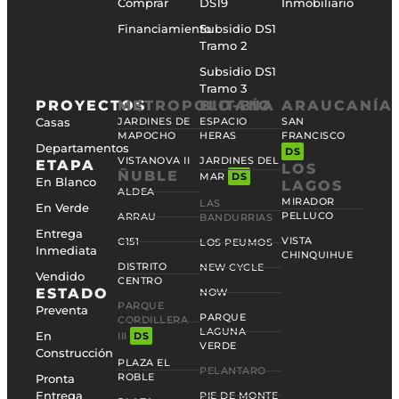
Comprar
DS19
Inmobiliario
Financiamiento
Subsidio DS1
Tramo 2
Subsidio DS1
Tramo 3
PROYECTOS
METROPOLITANA
BIO-BÍO
ARAUCANÍA
Casas
JARDINES DE
ESPACIO
SAN
MAPOCHO
HERAS
FRANCISCO
Departamentos
DS
VISTANOVA II
JARDINES DEL
ETAPA
LOS
ÑUBLE
MAR
DS
En Blanco
LAGOS
ALDEA
MIRADOR
LAS
En Verde
PELLUCO
ARRAU
BANDURRIAS
Entrega
VISTA
C151
LOS PEUMOS
Inmediata
CHINQUIHUE
DISTRITO
NEW CYCLE
Vendido
CENTRO
ESTADO
NOW
PARQUE
Preventa
PARQUE
CORDILLERA
LAGUNA
En
III
DS
VERDE
Construcción
PLAZA EL
PELANTARO
ROBLE
Pronta
Entrega
PIE DE MONTE