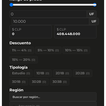
UF
UF
$ CLP
$ CLP
0
408.448.000
Descuento
1% — 4%
5% — 10%
10% — 15%
(
0
)
(
0
)
(
0
)
15% — 20%
(
0
)
Tipología
Estudio
1D1B
2D1B
2D2B
(
0
)
(
0
)
(
0
)
(
0
)
3D1B
3D2B
3D3B
(
0
)
(
0
)
(
0
)
Región