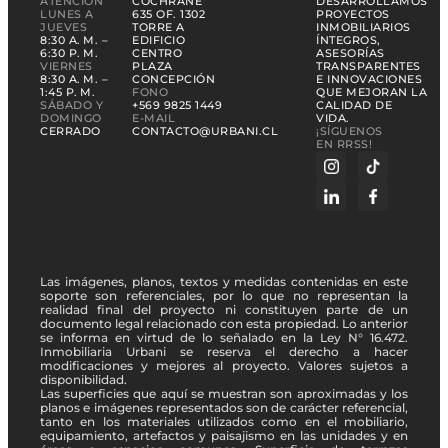
ATENCIÓN
COCHRANE
DESARROLLAMOS
LUNES A
635 OF. 1302
PROYECTOS
JUEVES
TORRE A
INMOBILIARIOS
8:30 A. M. –
EDIFICIO
ÍNTEGROS,
6:30 P. M.
CENTRO
ASESORÍAS
VIERNES
PLAZA
TRANSPARENTES
8:30 A. M. –
CONCEPCIÓN
E INNOVACIONES
1:45 P. M.
FONO
QUE MEJORAN LA
SÁBADO Y
+569 9825 1449
CALIDAD DE
DOMINGO
E-MAIL
VIDA.
CERRADO
CONTACTO@URBANI.CL
¡SÍGUENOS
EN RRSS!
Las imágenes, planos, textos y medidas contenidas en este
soporte son referenciales, por lo que no representan la
realidad final del proyecto ni constituyen parte de un
documento legal relacionado con esta propiedad. Lo anterior
se informa en virtud de lo señalado en la Ley N° 16.472.
Inmobiliaria Urbani se reserva el derecho a hacer
modificaciones y mejores al proyecto. Valores sujetos a
disponibilidad.
Las superficies que aquí se muestran son aproximadas y los
planos e imágenes representados son de carácter referencial,
tanto en los materiales utilizados como en el mobiliario,
equipamiento, artefactos y paisajismo en las unidades y en