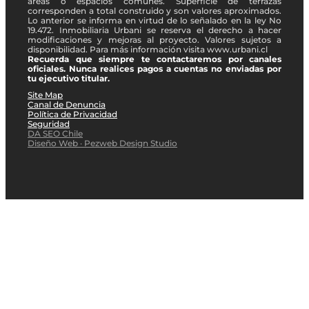
áreas o espacios comunes. Superficie de terrazas
corresponden a total construido y son valores aproximados.
Lo anterior se informa en virtud de lo señalado en la ley No
19.472. Inmobiliaria Urbani se reserva el derecho a hacer
modificaciones y mejoras al proyecto. Valores sujetos a
disponibilidad. Para más información visita www.urbani.cl
Recuerda que siempre te contactaremos por canales
oficiales. Nunca realices pagos a cuentas no enviadas por
tu ejecutivo titular.
Site Map
Canal de Denuncia
Política de Privacidad
Seguridad
DA SEO Chile
Diseño Web · Pezweb Design Studio