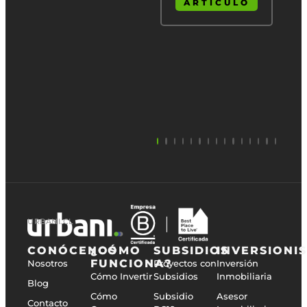
ARTÍCULO
URBANI.CL
CONÓCENOS
¿CÓMO
SUBSIDIOS
INVERSIONI
FUNCIONA?
Nosotros
Proyectos con
Inversión
Cómo Invertir
Subsidios
Inmobiliaria
Blog
Cómo
Subsidio
Asesor
Contacto