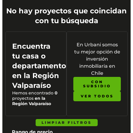
No hay proyectos que coincidan
con tu búsqueda
Encuentra
En Urbani somos
tu mejor opción de
tu casa o
inversión
departamento
inmobiliaria en
Chile
en la
Región
CON
Valparaíso
SUBSIDIO
Hemos encontrado
0
VER TODOS
proyectos
en la
Región Valparaíso
LIMPIAR FILTROS
Rango de precio