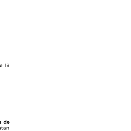
e 18
s de
ntan