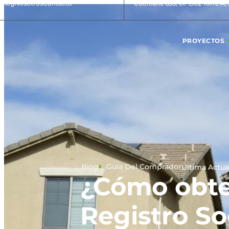
Blog
Nosotros
Contacto
Cochrane 635, of. 1302 Torre A,
PROYECTOS
Blog
Guía Del Comprador
Última Actua
¿Cómo obte
Registro So