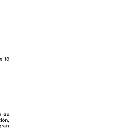
e 18
n de
ión,
gran