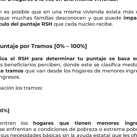
ón es posible que en una misma vivienda exista más 
ón que muchas familias desconocen y que puede
impa
lculo del puntaje RSH
que cada núcleo recibe.
puntaje por Tramos [0% – 100%]
ica el RSH para determinar tu puntaje se basa e
s beneficiarios perciben, donde este se clasifica medi
ete tramos
que van desde los hogares de menores ingr
ngresos.
ación los tramos:
40%]
entran los
hogares que tienen menores ingr
s se enfrentan a condiciones de pobreza o extrema pob
 sus necesidades básicas sin la ayuda estatal que les o