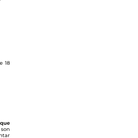
e 18
 que
 son
ntar