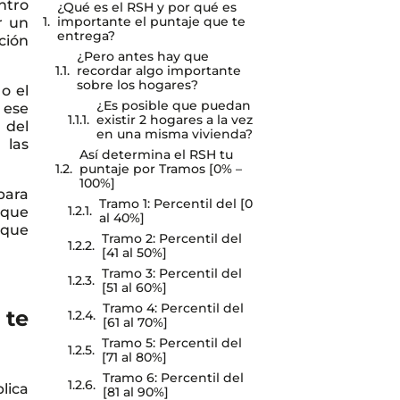
ntro
¿Qué es el RSH y por qué es
importante el puntaje que te
r un
entrega?
ción
¿Pero antes hay que
recordar algo importante
sobre los hogares?
o el
¿Es posible que puedan
 ese
existir 2 hogares a la vez
 del
en una misma vivienda?
 las
Así determina el RSH tu
puntaje por Tramos [0% –
100%]
 para
Tramo 1: Percentil del [0
 que
al 40%]
 que
Tramo 2: Percentil del
[41 al 50%]
Tramo 3: Percentil del
[51 al 60%]
Tramo 4: Percentil del
 te
[61 al 70%]
Tramo 5: Percentil del
[71 al 80%]
Tramo 6: Percentil del
lica
[81 al 90%]