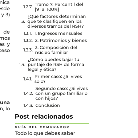
mica
Tramo 7: Percentil del
esde
[91 al 100%]
 y 3)
¿Qué factores determinan
que te clasifiquen en los
diversos tramos del RSH?
a de
1. Ingresos mensuales
ramos
2. Patrimonios y bienes
es y
3. Composición del
ceso
núcleo familiar
¿Cómo puedes bajar tu
puntaje de RSH de forma
legal y ética?
Primer caso: ¿Si vives
solo?
Segundo caso: ¿Si vives
con un grupo familiar o
con hijos?
 una
Conclusión
, lo
Post relacionados
GUÍA DEL COMPRADOR
Todo lo que debes saber