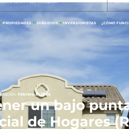
 Edificio Centro Plaza, Concepción
+569 982
PROPIEDADES
SUBSIDIOS
INVERSIONISTAS
¿CÓMO FUNC
lización:
Febrero 11, 2026
ner un bajo punta
cial de Hogares (