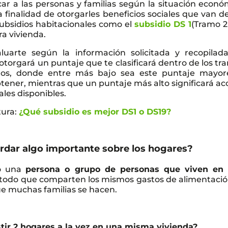
icar a las personas y familias según la situación econó
 finalidad de otorgarles beneficios sociales que van d
bsidios habitacionales como el
subsidio DS 1
(Tramo 2
a vivienda.
luarte según la información solicitada y recopilad
e otorgará un puntaje que te clasificará dentro de los t
idos, donde entre más bajo sea este puntaje mayor
tener, mientras que un puntaje más alto significará ac
ales disponibles.
tura:
¿Qué subsidio es mejor DS1 o DS19?
rdar algo importante sobre los hogares?
mo una
persona o grupo de personas que viven en
 todo que comparten los mismos gastos de alimentación
e muchas familias se hacen.
tir 2 hogares a la vez en una misma vivienda?