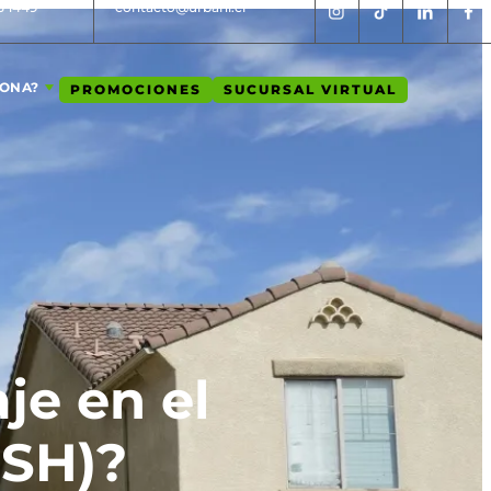
5 1449
contacto@urbani.cl
IONA?
PROMOCIONES
SUCURSAL VIRTUAL
je en el
RSH)?