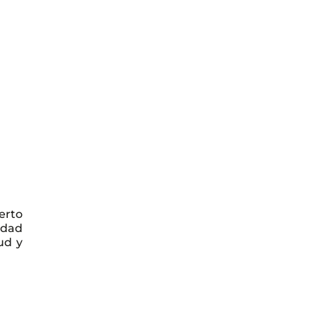
erto
idad
ud y