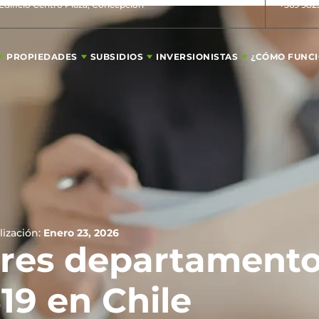
 Edificio Centro Plaza, Concepción
+569 982
PROPIEDADES
SUBSIDIOS
INVERSIONISTAS
¿CÓMO FUNC
lización:
Enero 23, 2026
ores departamento
19 en Chile