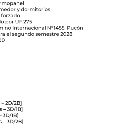
ermopanel
omedor y dormitorios
o forzado
o por UF 275
mino Internacional N°1455, Pucón
ra el segundo semestre 2028
00
s – 2D/2B]
s – 3D/1B]
– 3D/1B]
s – 3D/2B]