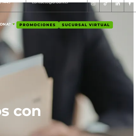
5 1449
contacto@urbani.cl
IONA?
PROMOCIONES
SUCURSAL VIRTUAL
s con