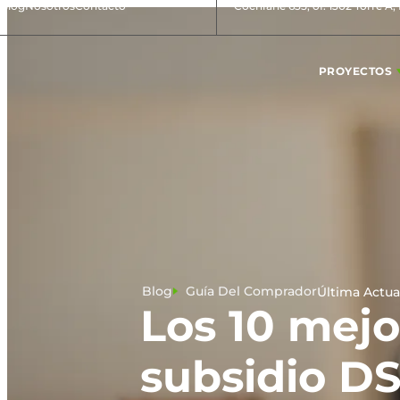
Blog
Nosotros
Contacto
Cochrane 635, of. 1302 Torre A,
PROYECTOS
Blog
Guía Del Comprador
Última Actua
Los 10 mej
subsidio DS