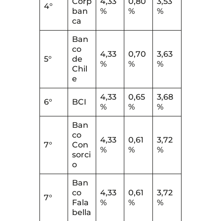
Corp
4,33
0,80
3,53
4°
ban
%
%
%
ca
Ban
co
4,33
0,70
3,63
5°
de
%
%
%
Chil
e
4,33
0,65
3,68
6°
BCI
%
%
%
Ban
co
4,33
0,61
3,72
7°
Con
%
%
%
sorci
o
Ban
co
4,33
0,61
3,72
7°
Fala
%
%
%
bella