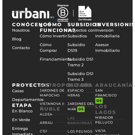
URBANI.CL
CONÓCENOS
¿CÓMO
SUBSIDIOS
INVERSIONI
FUNCIONA?
Nosotros
Proyectos con
Inversión
Cómo Invertir
Subsidios
Inmobiliaria
Blog
Cómo
Subsidio
Asesor
Contacto
Comprar
DS19
Inmobiliario
Financiamiento
Subsidio DS1
Tramo 2
Subsidio DS1
Tramo 3
PROYECTOS
METROPOLITANA
BIO-BÍO
ARAUCANÍA
Casas
JARDINES DE
ESPACIO
SAN
MAPOCHO
HERAS
FRANCISCO
Departamentos
DS
VISTANOVA II
JARDINES DEL
ETAPA
LOS
ÑUBLE
MAR
DS
En Blanco
LAGOS
ALDEA
MIRADOR
LAS
En Verde
PELLUCO
ARRAU
BANDURRIAS
Entrega
VISTA
C151
LOS PEUMOS
Inmediata