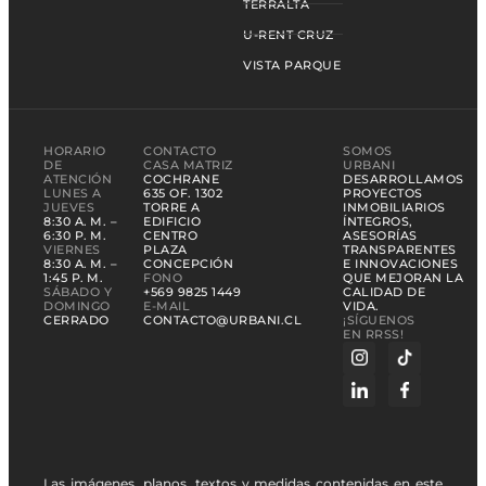
TERRALTA
U-RENT CRUZ
VISTA PARQUE
HORARIO
CONTACTO
SOMOS
DE
CASA MATRIZ
URBANI
ATENCIÓN
COCHRANE
DESARROLLAMOS
LUNES A
635 OF. 1302
PROYECTOS
JUEVES
TORRE A
INMOBILIARIOS
8:30 A. M. –
EDIFICIO
ÍNTEGROS,
6:30 P. M.
CENTRO
ASESORÍAS
VIERNES
PLAZA
TRANSPARENTES
8:30 A. M. –
CONCEPCIÓN
E INNOVACIONES
1:45 P. M.
FONO
QUE MEJORAN LA
SÁBADO Y
+569 9825 1449
CALIDAD DE
DOMINGO
E-MAIL
VIDA.
CERRADO
CONTACTO@URBANI.CL
¡SÍGUENOS
EN RRSS!
Las imágenes, planos, textos y medidas contenidas en este