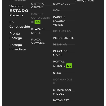
CHINQUIHUE
DISTRITO
NEW CYCLE
Vendido
CENTRO
ESTADO
NOW
PARQUE
Preventa
PARQUE
CORDILLERA
LAGUNA
En
III
DS
VERDE
Construcción
PLAZA EL
PELANTARO
ROBLE
Pronta
Entrega
PIE DE MONTE
PLAZA
VICTORIA
Entrega
PINAMAR
Inmediata
PLAZA DEL
MAR II
PORTAL
ORIENTE
DS
NEXO
NORMANDOS
II
OBISPO SAN
MIGUEL
ROZAS 677