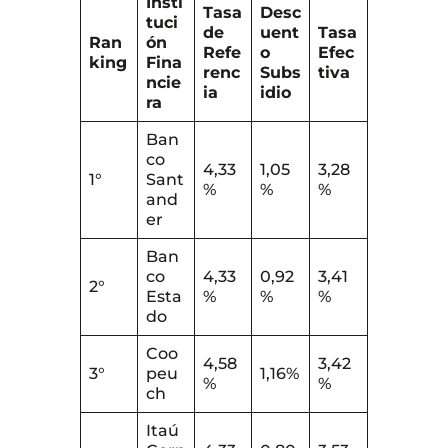
Insti
Tasa
Desc
tuci
de
uent
Tasa
Ran
ón
Refe
o
Efec
king
Fina
renc
Subs
tiva
ncie
ia
idio
ra
Ban
co
4,33
1,05
3,28
1°
Sant
%
%
%
and
er
Ban
co
4,33
0,92
3,41
2°
Esta
%
%
%
do
Coo
4,58
3,42
3°
peu
1,16%
%
%
ch
Itaú