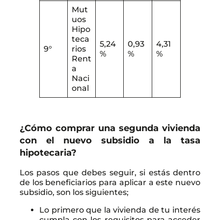
Mut
uos
Hipo
teca
5,24
0,93
4,31
9°
rios
%
%
%
Rent
a
Naci
onal
¿Cómo comprar una segunda vivienda
con el nuevo subsidio a la tasa
hipotecaria?
Los pasos que debes seguir, si estás dentro
de los beneficiarios para aplicar a este nuevo
subsidio, son los siguientes;
Lo primero que la vivienda de tu interés
cumpla con los requisitos para acceder