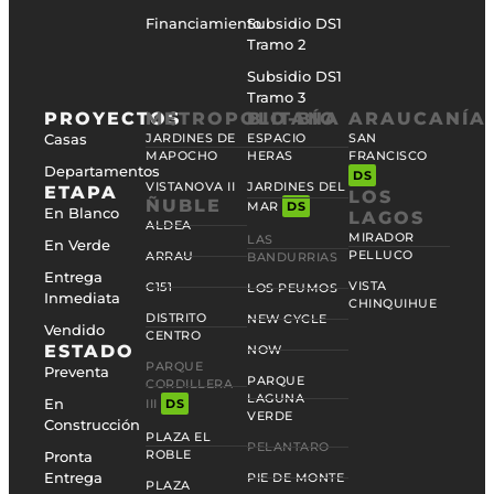
Financiamiento
Subsidio DS1
Tramo 2
Subsidio DS1
Tramo 3
PROYECTOS
METROPOLITANA
BIO-BÍO
ARAUCANÍA
Casas
JARDINES DE
ESPACIO
SAN
MAPOCHO
HERAS
FRANCISCO
Departamentos
DS
VISTANOVA II
JARDINES DEL
ETAPA
LOS
ÑUBLE
MAR
DS
En Blanco
LAGOS
ALDEA
MIRADOR
LAS
En Verde
PELLUCO
ARRAU
BANDURRIAS
Entrega
VISTA
C151
LOS PEUMOS
Inmediata
CHINQUIHUE
DISTRITO
NEW CYCLE
Vendido
CENTRO
ESTADO
NOW
PARQUE
Preventa
PARQUE
CORDILLERA
LAGUNA
En
III
DS
VERDE
Construcción
PLAZA EL
PELANTARO
ROBLE
Pronta
Entrega
PIE DE MONTE
PLAZA