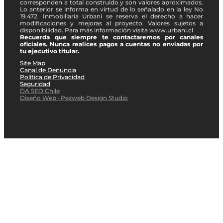
corresponden a total construido y son valores aproximados.
Lo anterior se informa en virtud de lo señalado en la ley No
19.472. Inmobiliaria Urbani se reserva el derecho a hacer
modificaciones y mejoras al proyecto. Valores sujetos a
disponibilidad. Para más información visita www.urbani.cl
Recuerda que siempre te contactaremos por canales
oficiales. Nunca realices pagos a cuentas no enviadas por
tu ejecutivo titular.
Site Map
Canal de Denuncia
Política de Privacidad
Seguridad
DA SEO Chile
Diseño Web · Pezweb Design Studio