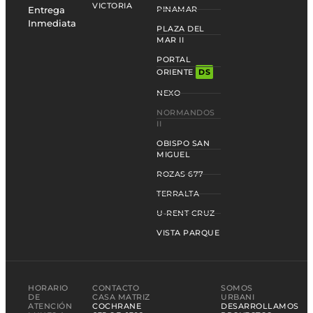
VICTORIA
Entrega
PINAMAR
Inmediata
PLAZA DEL
MAR II
PORTAL
ORIENTE
DS
NEXO
NORMANDOS
II
OBISPO SAN
MIGUEL
ROZAS 677
TERRALTA
U-RENT CRUZ
VISTA PARQUE
HORARIO
CONTACTO
SOMOS
DE
CASA MATRIZ
URBANI
ATENCIÓN
COCHRANE
DESARROLLAMOS