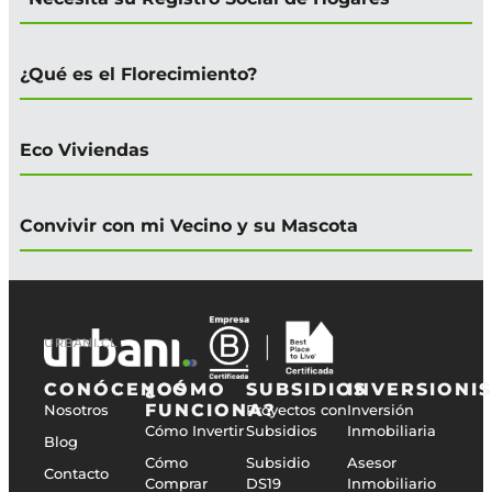
¿Qué es el Florecimiento?
Eco Viviendas
Convivir con mi Vecino y su Mascota
URBANI.CL
CONÓCENOS
¿CÓMO
SUBSIDIOS
INVERSIONI
FUNCIONA?
Nosotros
Proyectos con
Inversión
Cómo Invertir
Subsidios
Inmobiliaria
Blog
Cómo
Subsidio
Asesor
Contacto
Comprar
DS19
Inmobiliario