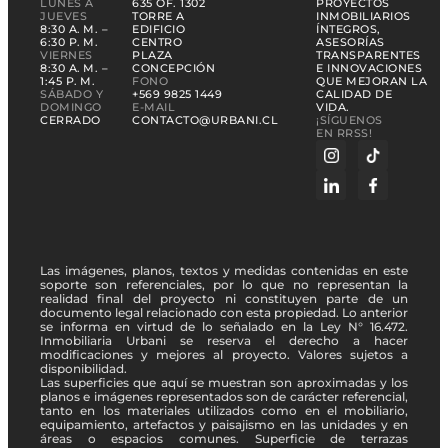
LUNES A
635 OF. 1302
PROYECTOS
JUEVES
TORRE A
INMOBILIARIOS
8:30 A. M. –
EDIFICIO
ÍNTEGROS,
6:30 P. M.
CENTRO
ASESORÍAS
VIERNES
PLAZA
TRANSPARENTES
8:30 A. M. –
CONCEPCIÓN
E INNOVACIONES
1:45 P. M.
FONO
QUE MEJORAN LA
SÁBADO Y
+569 9825 1449
CALIDAD DE
DOMINGO
E-MAIL
VIDA.
CERRADO
CONTACTO@URBANI.CL
¡SÍGUENOS
EN RRSS!
Las imágenes, planos, textos y medidas contenidas en este
soporte son referenciales, por lo que no representan la
realidad final del proyecto ni constituyen parte de un
documento legal relacionado con esta propiedad. Lo anterior
se informa en virtud de lo señalado en la Ley N° 16.472.
Inmobiliaria Urbani se reserva el derecho a hacer
modificaciones y mejores al proyecto. Valores sujetos a
disponibilidad.
Las superficies que aquí se muestran son aproximadas y los
planos e imágenes representados son de carácter referencial,
tanto en los materiales utilizados como en el mobiliario,
equipamiento, artefactos y paisajismo en las unidades y en
áreas o espacios comunes. Superficie de terrazas