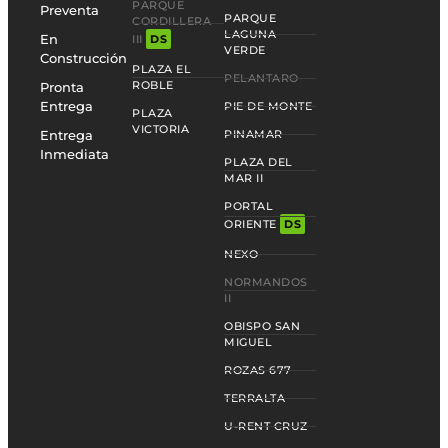
PARQUE
Preventa
PARQUE
CORDILLERA
LAGUNA
En
III
DS
VERDE
Construcción
PLAZA EL
PELANTARO
ROBLE
Pronta
Entrega
PIE DE MONTE
PLAZA
VICTORIA
Entrega
PINAMAR
Inmediata
PLAZA DEL
MAR II
PORTAL
ORIENTE
DS
NEXO
NORMANDOS
II
OBISPO SAN
MIGUEL
ROZAS 677
TERRALTA
U-RENT CRUZ