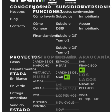
CONÓCENOS
¿CÓMO
SUBSIDIOS
INVERSIONI
FUNCIONA?
Nosotros
Proyectos con
Inversión
Cómo Invertir
Subsidios
Inmobiliaria
Blog
Cómo
Subsidio
Asesor
Contacto
Comprar
DS19
Inmobiliario
Financiamiento
Subsidio DS1
Tramo 2
Subsidio DS1
Tramo 3
PROYECTOS
METROPOLITANA
BIO-BÍO
ARAUCANÍA
Casas
JARDINES DE
ESPACIO
SAN
MAPOCHO
HERAS
FRANCISCO
Departamentos
DS
VISTANOVA II
JARDINES DEL
ETAPA
LOS
ÑUBLE
MAR
DS
En Blanco
LAGOS
ALDEA
MIRADOR
LAS
En Verde
PELLUCO
ARRAU
BANDURRIAS
Entrega
VISTA
C151
LOS PEUMOS
Inmediata
CHINQUIHUE
DISTRITO
NEW CYCLE
Vendido
CENTRO
ESTADO
NOW