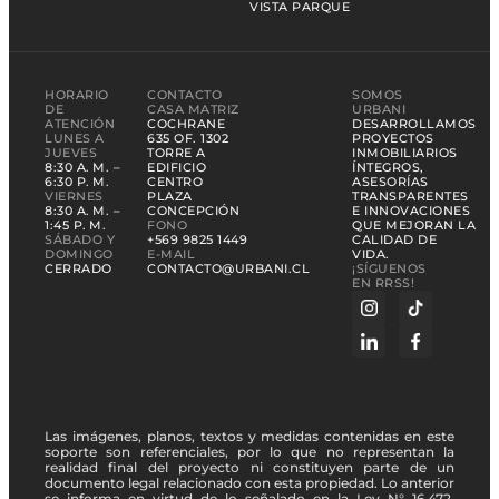
VISTA PARQUE
HORARIO
CONTACTO
SOMOS
DE
CASA MATRIZ
URBANI
ATENCIÓN
COCHRANE
DESARROLLAMOS
LUNES A
635 OF. 1302
PROYECTOS
JUEVES
TORRE A
INMOBILIARIOS
8:30 A. M. –
EDIFICIO
ÍNTEGROS,
6:30 P. M.
CENTRO
ASESORÍAS
VIERNES
PLAZA
TRANSPARENTES
8:30 A. M. –
CONCEPCIÓN
E INNOVACIONES
1:45 P. M.
FONO
QUE MEJORAN LA
SÁBADO Y
+569 9825 1449
CALIDAD DE
DOMINGO
E-MAIL
VIDA.
CERRADO
CONTACTO@URBANI.CL
¡SÍGUENOS
EN RRSS!
Las imágenes, planos, textos y medidas contenidas en este
soporte son referenciales, por lo que no representan la
realidad final del proyecto ni constituyen parte de un
documento legal relacionado con esta propiedad. Lo anterior
se informa en virtud de lo señalado en la Ley N° 16.472.