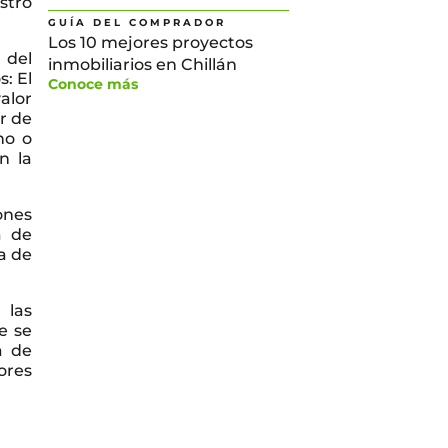
stro
GUÍA DEL COMPRADOR
Los 10 mejores proyectos
 del
inmobiliarios en Chillán
: El
Conoce más
valor
or de
no o
n la
ones
a de
a de
 las
e se
a de
ores