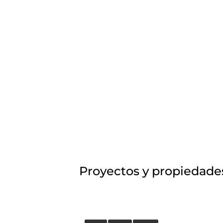
2026.07.22
GUÍA DEL COMPRADOR
Los 10 mejores
proyectos
inmobiliarios en
Chillán
LEER EL BLOG
Proyectos y propiedad