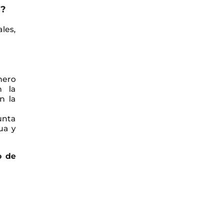
s?
les,
mero
n la
n la
unta
ua y
o de