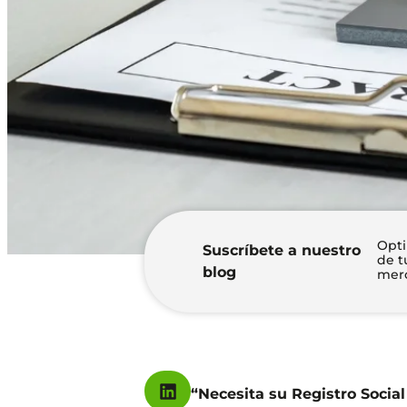
Opti
Suscríbete a nuestro
de t
blog
merc
“Necesita su Registro Socia