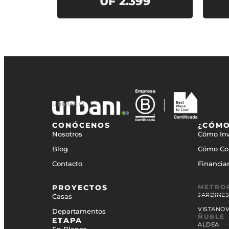
5
UF 2.399
URBANI.CL
CONÓCENOS
¿CÓMO
Nosotros
Cómo Inv
Blog
Cómo Co
Contacto
Financia
PROYECTOS
METRO
JARDINE
Casas
VISTANOVA
Departamentos
ÑUBLE
ETAPA
ALDEA
En Blanco