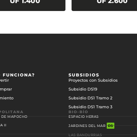
UF 1.400
UF 2.600
 FUNCIONA?
SUBSIDIOS
ertir
Proyectos con Subsidios
mprar
Subsidio DS19
miento
Subsidio DS1 Tramo 2
Subsidio DS1 Tramo 3
POLITANA
BIO-BÍO
S DE MAPOCHO
ESPACIO HERAS
 II
JARDINES DEL MAR
DS
LAS BANDURRIAS