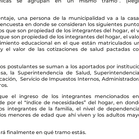
onómicas se agrupan en un mismo tramo”. (Regi
ntaje, una persona de la municipalidad va a la casa
 encuesta en donde se consideran los siguientes puntos
ulos que son propiedad de los integrantes del hogar, el 
s que son propiedad de los integrantes del hogar, el val
cimiento educacional en el que están matriculados u
y el valor de las cotizaciones de salud pactadas co
os postulantes se suman a los aportados por instituci
sa, la Superintendencia de Salud, Superintendenci
cación, Servicio de Impuestos Internos, Administrador
ros.
que el ingreso de los integrantes mencionados en
ide por el “índice de necesidades” del hogar, en dond
os integrantes de la familia, el nivel de dependenci
los menores de edad que ahí viven y los adultos may
rá finalmente en qué tramo estás.