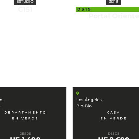
ESTUDIO
3D1B
C151
DS19
Portal Orient
,
,
án
Los Ángeles
e
Bio-Bío
DEPARTAMENTO
CASA
EN VERDE
EN VERDE
DESDE
DESDE