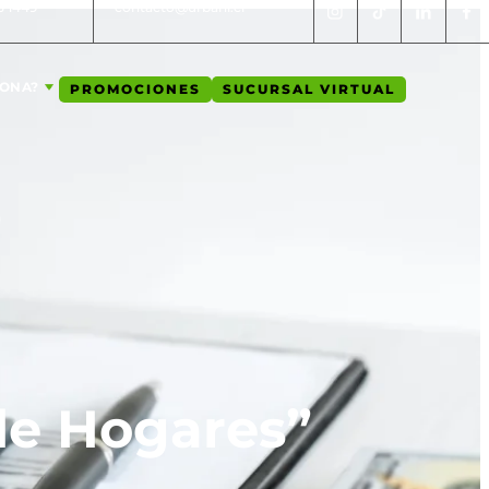
5 1449
contacto@urbani.cl
IONA?
PROMOCIONES
SUCURSAL VIRTUAL
 de Hogares”