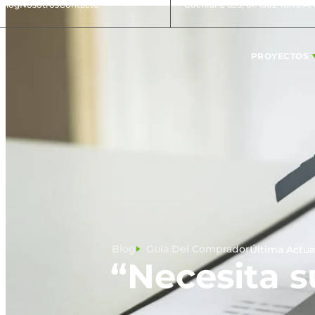
Blog
Nosotros
Contacto
Cochrane 635, of. 1302 Torre A,
PROYECTOS
Blog
Guía Del Comprador
Última Actua
“Necesita s