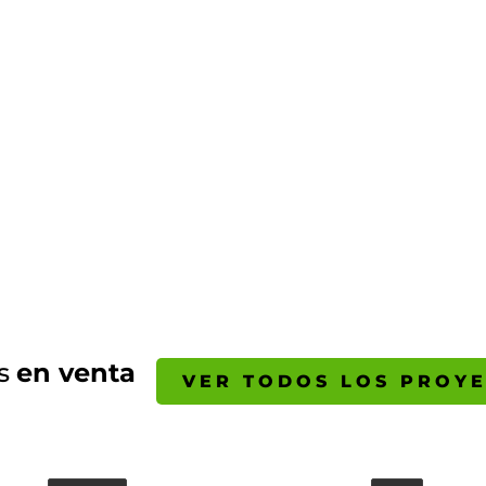
2026.07.22
2026.07.31
GUÍA DEL COMPRADOR
GUÍA DEL COMPRADOR
5 factores claves para
Todo lo que debes
adquirir un proyecto
saber sobre el nuevo
de entrega inmediata
subsidio DS1 tramo 4
en Chile
que permite compra
viviendas de hasta
LEER EL BLOG
más de 4000 UF
LEER EL BLOG
es
en venta
VER TODOS LOS PROY