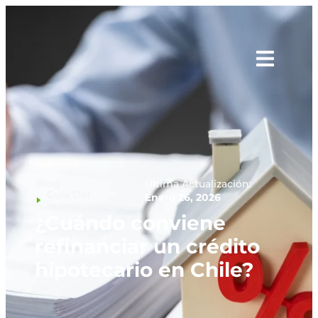
Blog
Última Actualización:
Guía Del
Enero 26, 2026
Inversionista
¿Cuándo conviene
refinanciar un crédito
hipotecario en Chile?