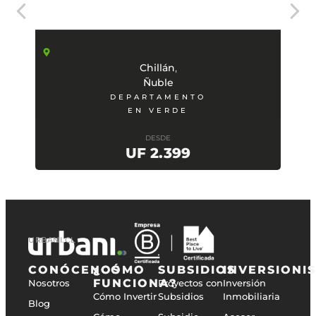
,
Chillán
Ñuble
DEPARTAMENTO
EN VERDE
DESDE
UF 2.399
URBANI.CL
CONÓCENOS
¿CÓMO
SUBSIDIOS
INVERSIONI
FUNCIONA?
Nosotros
Proyectos con
Inversión
Cómo Invertir
Subsidios
Inmobiliaria
Blog