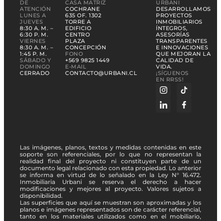
DE
CASA MATRIZ
URBANI
ATENCIÓN
COCHRANE
DESARROLLAMOS
LUNES A
635 OF. 1302
PROYECTOS
JUEVES
TORRE A
INMOBILIARIOS
8:30 A. M. –
EDIFICIO
ÍNTEGROS,
6:30 P. M.
CENTRO
ASESORÍAS
VIERNES
PLAZA
TRANSPARENTES
8:30 A. M. –
CONCEPCIÓN
E INNOVACIONES
1:45 P. M.
FONO
QUE MEJORAN LA
SÁBADO Y
+569 9825 1449
CALIDAD DE
DOMINGO
E-MAIL
VIDA.
CERRADO
CONTACTO@URBANI.CL
¡SÍGUENOS
EN RRSS!
Las imágenes, planos, textos y medidas contenidas en este
soporte son referenciales, por lo que no representan la
realidad final del proyecto ni constituyen parte de un
documento legal relacionado con esta propiedad. Lo anterior
se informa en virtud de lo señalado en la Ley N° 16.472.
Inmobiliaria Urbani se reserva el derecho a hacer
modificaciones y mejores al proyecto. Valores sujetos a
disponibilidad.
Las superficies que aquí se muestran son aproximadas y los
planos e imágenes representados son de carácter referencial,
tanto en los materiales utilizados como en el mobiliario,