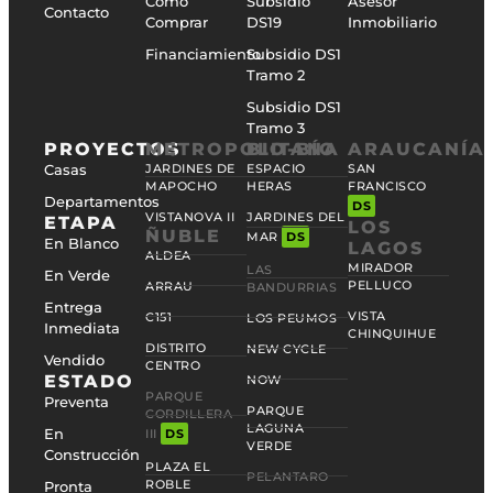
Cómo
Subsidio
Asesor
Contacto
Comprar
DS19
Inmobiliario
Financiamiento
Subsidio DS1
Tramo 2
Subsidio DS1
Tramo 3
PROYECTOS
METROPOLITANA
BIO-BÍO
ARAUCANÍA
Casas
JARDINES DE
ESPACIO
SAN
MAPOCHO
HERAS
FRANCISCO
Departamentos
DS
VISTANOVA II
JARDINES DEL
ETAPA
LOS
ÑUBLE
MAR
DS
En Blanco
LAGOS
ALDEA
MIRADOR
LAS
En Verde
PELLUCO
ARRAU
BANDURRIAS
Entrega
VISTA
C151
LOS PEUMOS
Inmediata
CHINQUIHUE
DISTRITO
NEW CYCLE
Vendido
CENTRO
ESTADO
NOW
PARQUE
Preventa
PARQUE
CORDILLERA
LAGUNA
En
III
DS
VERDE
Construcción
PLAZA EL
PELANTARO
ROBLE
Pronta