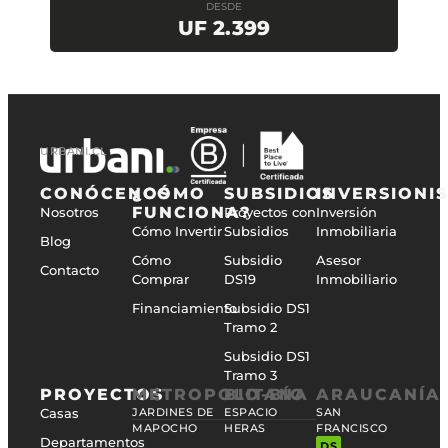
DESDE
UF 2.399
URBANI.CL
CONÓCENOS
¿CÓMO
SUBSIDIOS
INVERSIONI
FUNCIONA?
Nosotros
Proyectos con
Inversión
Cómo Invertir
Subsidios
Inmobiliaria
Blog
Cómo
Subsidio
Asesor
Contacto
Comprar
DS19
Inmobiliario
Financiamiento
Subsidio DS1
Tramo 2
Subsidio DS1
Tramo 3
PROYECTOS
METROPOLITANA
BIO-BÍO
ARAUCANÍA
Casas
JARDINES DE
ESPACIO
SAN
MAPOCHO
HERAS
FRANCISCO
Departamentos
DS