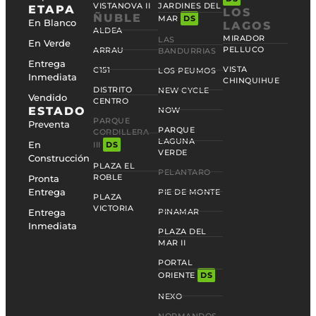
VISTANOVA II
JARDINES DEL
ETAPA
LOS
ÑUBLE
MAR
DS
En Blanco
LAGOS
ALDEA
MIRADOR
LAS
En Verde
PELLUCO
ARRAU
BANDURRIAS
Entrega
VISTA
C151
LOS PEUMOS
Inmediata
CHINQUIHUE
DISTRITO
NEW CYCLE
Vendido
CENTRO
ESTADO
NOW
PARQUE
Preventa
PARQUE
CORDILLERA
LAGUNA
En
III
DS
VERDE
Construcción
PLAZA EL
PELANTARO
ROBLE
Pronta
Entrega
PIE DE MONTE
PLAZA
VICTORIA
Entrega
PINAMAR
Inmediata
PLAZA DEL
MAR II
PORTAL
ORIENTE
DS
NEXO
NORMANDOS