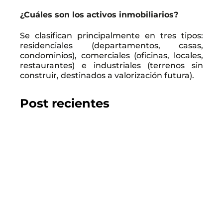
¿Cuáles son los activos inmobiliarios?
Se clasifican principalmente en tres tipos:
residenciales (departamentos, casas,
condominios), comerciales (oficinas, locales,
restaurantes) e industriales (terrenos sin
construir, destinados a valorización futura).
Post recientes
2026.07.22
GUÍA DEL COMPRADOR
Los 10 mejores proyectos inmobiliarios en
Chillán
LEER EL BLOG