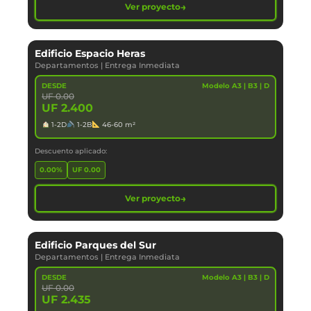
→
Ver proyecto
Edificio Espacio Heras
Departamentos
|
Entrega Inmediata
DESDE
Modelo A3 | B3 | D
UF 0.00
UF 2.400
1-2D
1-2B
46-60 m²
Descuento aplicado:
0.00%
UF 0.00
→
Ver proyecto
Edificio Parques del Sur
Departamentos
|
Entrega Inmediata
DESDE
Modelo A3 | B3 | D
UF 0.00
UF 2.435