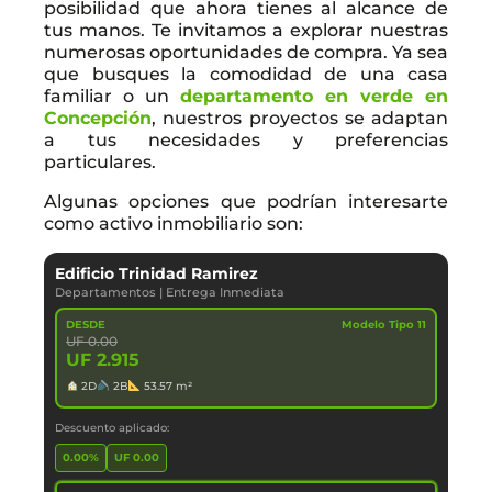
posibilidad que ahora tienes al alcance de
tus manos. Te invitamos a explorar nuestras
numerosas oportunidades de compra. Ya sea
que busques la comodidad de una casa
familiar o un
departamento en verde en
Concepción
, nuestros proyectos se adaptan
a tus necesidades y preferencias
particulares.
Algunas opciones que podrían interesarte
como activo inmobiliario son:
Edificio Trinidad Ramirez
Departamentos
|
Entrega Inmediata
DESDE
Modelo Tipo 11
UF 0.00
UF 2.915
2D
2B
53.57 m²
Descuento aplicado:
0.00%
UF 0.00