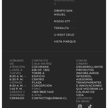
II
OBISPO SAN
MIGUEL
ROZAS 677
TERRALTA
U-RENT CRUZ
VISTA PARQUE
HORARIO
CONTACTO
SOMOS
DE
CASA MATRIZ
URBANI
ATENCIÓN
COCHRANE
DESARROLLAMOS
LUNES A
635 OF. 1302
PROYECTOS
JUEVES
TORRE A
INMOBILIARIOS
8:30 A. M. –
EDIFICIO
ÍNTEGROS,
6:30 P. M.
CENTRO
ASESORÍAS
VIERNES
PLAZA
TRANSPARENTES
8:30 A. M. –
CONCEPCIÓN
E INNOVACIONES
1:45 P. M.
FONO
QUE MEJORAN LA
SÁBADO Y
+569 9825 1449
CALIDAD DE
DOMINGO
E-MAIL
VIDA.
CERRADO
CONTACTO@URBANI.CL
¡SÍGUENOS
EN RRSS!