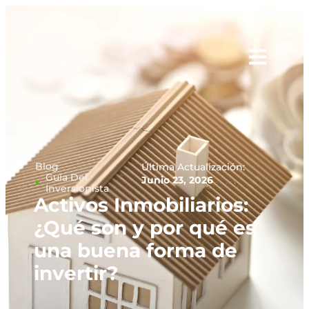
Blog
Última Actualización:
Guía Del
Junio 23, 2026
Inversionista
Activos Inmobiliarios:
¿Qué son y por qué es
una buena forma de
invertir?