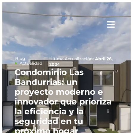
Blog
Última Actualización:
Abril 26,
Actualidad
2024
Condominio Las
Bandurrias: un
proyecto moderno e
innovador que prioriza
la eficiencia y la
seguridad en tu
próximo hogar