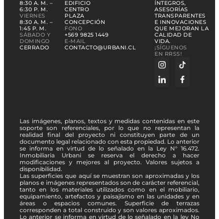
8:30 A. M. –
EDIFICIO
ÍNTEGROS,
6:30 P. M.
CENTRO
ASESORÍAS
VIERNES
PLAZA
TRANSPARENTES
8:30 A. M. –
CONCEPCIÓN
E INNOVACIONES
1:45 P. M.
FONO
QUE MEJORAN LA
SÁBADO Y
+569 9825 1449
CALIDAD DE
DOMINGO
E-MAIL
VIDA.
CERRADO
CONTACTO@URBANI.CL
¡SÍGUENOS
EN RRSS!
Las imágenes, planos, textos y medidas contenidas en este
soporte son referenciales, por lo que no representan la
realidad final del proyecto ni constituyen parte de un
documento legal relacionado con esta propiedad. Lo anterior
se informa en virtud de lo señalado en la Ley N° 16.472.
Inmobiliaria Urbani se reserva el derecho a hacer
modificaciones y mejores al proyecto. Valores sujetos a
disponibilidad.
Las superficies que aquí se muestran son aproximadas y los
planos e imágenes representados son de carácter referencial,
tanto en los materiales utilizados como en el mobiliario,
equipamiento, artefactos y paisajismo en las unidades y en
áreas o espacios comunes. Superficie de terrazas
corresponden a total construido y son valores aproximados.
Lo anterior se informa en virtud de lo señalado en la ley No