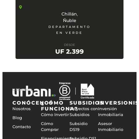
,
Chillán
Ñuble
DEPARTAMENTO
EN VERDE
DESDE
UF 2.399
URBANI.CL
CONÓCENOS
¿CÓMO
SUBSIDIOS
INVERSIONI
FUNCIONA?
Nosotros
Proyectos con
Inversión
Cómo Invertir
Subsidios
Inmobiliaria
Blog
Cómo
Subsidio
Asesor
Contacto
Comprar
DS19
Inmobiliario
Financiamiento
Subsidio DS1