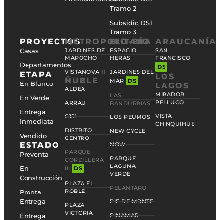
Tramo 2
Subsidio DS1
Tramo 3
PROYECTOS
METROPOLITANA
BIO-BÍO
ARAUCANÍA
Casas
JARDINES DE
ESPACIO
SAN
MAPOCHO
HERAS
FRANCISCO
Departamentos
DS
VISTANOVA II
JARDINES DEL
ETAPA
LOS
ÑUBLE
MAR
DS
En Blanco
LAGOS
ALDEA
MIRADOR
LAS
En Verde
PELLUCO
ARRAU
BANDURRIAS
Entrega
VISTA
C151
LOS PEUMOS
Inmediata
CHINQUIHUE
DISTRITO
NEW CYCLE
Vendido
CENTRO
ESTADO
NOW
PARQUE
Preventa
PARQUE
CORDILLERA
LAGUNA
En
III
DS
VERDE
Construcción
PLAZA EL
PELANTARO
ROBLE
Pronta
Entrega
PIE DE MONTE
PLAZA
VICTORIA
Entrega
PINAMAR