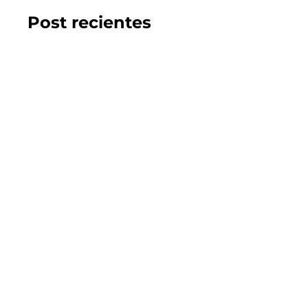
Post recientes
2026.07.22
GUÍA DEL COMPRADOR
Los 10 mejores proyectos inmobiliarios en
Chillán
LEER EL BLOG
2026.07.22
GUÍA DEL COMPRADOR
5 factores claves para adquirir un proyecto de
entrega inmediata en Chile
LEER EL BLOG