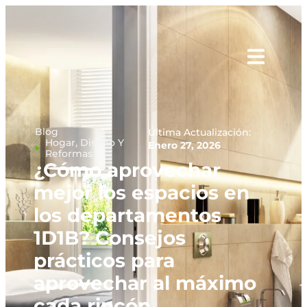
Blog
Última Actualización:
Hogar, Diseño Y
Enero 27, 2026
Reformas
¿Cómo aprovechar
mejor los espacios en
los departamentos
1D1B? Consejos
prácticos para
aprovechar al máximo
cada rincón.