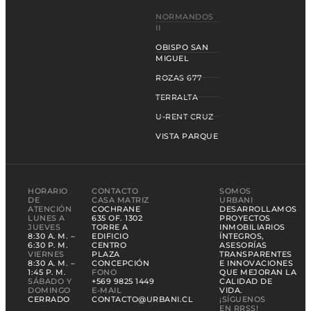
NORMANDOS
II
OBISPO SAN
MIGUEL
ROZAS 677
TERRALTA
U-RENT CRUZ
VISTA PARQUE
HORARIO
CONTACTO
SOMOS
DE
CASA MATRIZ
URBANI
ATENCIÓN
COCHRANE
DESARROLLAMOS
LUNES A
635 OF. 1302
PROYECTOS
JUEVES
TORRE A
INMOBILIARIOS
8:30 A. M. –
EDIFICIO
ÍNTEGROS,
6:30 P. M.
CENTRO
ASESORÍAS
VIERNES
PLAZA
TRANSPARENTES
8:30 A. M. –
CONCEPCIÓN
E INNOVACIONES
1:45 P. M.
FONO
QUE MEJORAN LA
SÁBADO Y
+569 9825 1449
CALIDAD DE
DOMINGO
E-MAIL
VIDA.
CERRADO
CONTACTO@URBANI.CL
¡SÍGUENOS
EN RRSS!