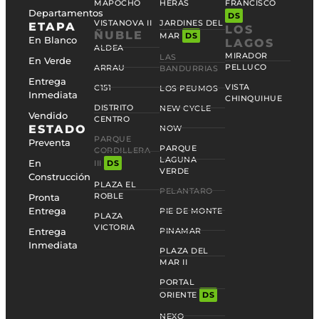
MAPOCHO
HERAS
FRANCISCO
Departamentos
DS
VISTANOVA II
JARDINES DEL
ETAPA
LOS
ÑUBLE
MAR
DS
En Blanco
LAGOS
ALDEA
MIRADOR
LAS
En Verde
PELLUCO
ARRAU
BANDURRIAS
Entrega
VISTA
C151
LOS PEUMOS
Inmediata
CHINQUIHUE
DISTRITO
NEW CYCLE
Vendido
CENTRO
ESTADO
NOW
PARQUE
Preventa
PARQUE
CORDILLERA
LAGUNA
En
III
DS
VERDE
Construcción
PLAZA EL
PELANTARO
ROBLE
Pronta
Entrega
PIE DE MONTE
PLAZA
VICTORIA
Entrega
PINAMAR
Inmediata
PLAZA DEL
MAR II
PORTAL
ORIENTE
DS
NEXO