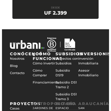
DESDE
UF 2.399
URBANI.CL
CONÓCENOS
¿CÓMO
SUBSIDIOS
INVERSIONI
FUNCIONA?
Nosotros
Proyectos con
Inversión
Cómo Invertir
Subsidios
Inmobiliaria
Blog
Cómo
Subsidio
Asesor
Contacto
Comprar
DS19
Inmobiliario
Financiamiento
Subsidio DS1
Tramo 2
Subsidio DS1
Tramo 3
PROYECTOS
METROPOLITANA
BIO-BÍO
ARAUCANÍA
Casas
JARDINES DE
ESPACIO
SAN