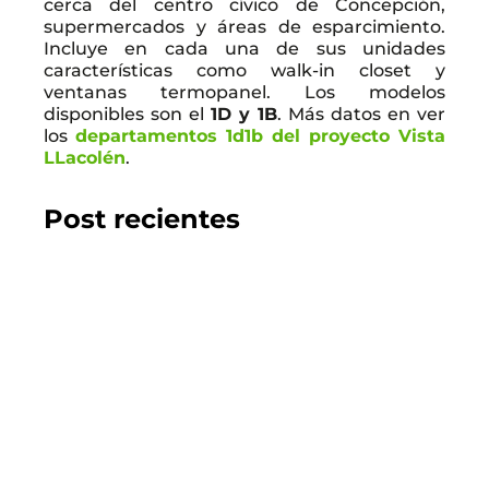
cerca del centro cívico de Concepción,
supermercados y áreas de esparcimiento.
Incluye en cada una de sus unidades
características como walk-in closet y
ventanas termopanel. Los modelos
disponibles son el
1D y 1B
. Más datos en ver
los
departamentos 1d1b del proyecto Vista
LLacolén
.
Post recientes
2026.07.22
GUÍA DEL COMPRADOR
Los 10 mejores proyectos inmobiliarios en
Chillán
LEER EL BLOG