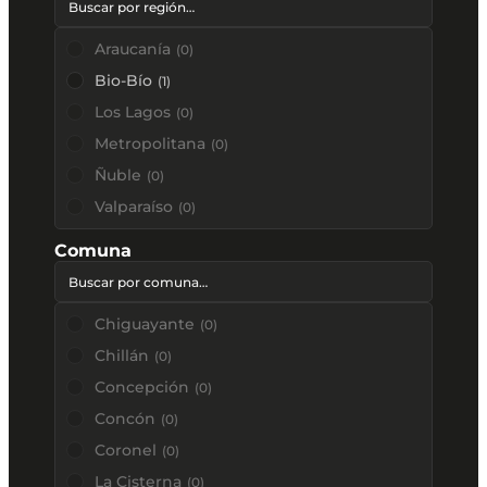
Araucanía
(
0
)
Bio-Bío
(
1
)
Los Lagos
(
0
)
Metropolitana
(
0
)
Ñuble
(
0
)
Valparaíso
(
0
)
Comuna
Chiguayante
(
0
)
Chillán
(
0
)
Concepción
(
0
)
Concón
(
0
)
Coronel
(
0
)
La Cisterna
(
0
)