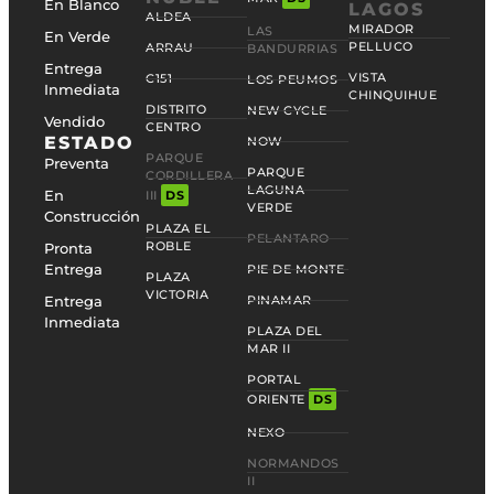
En Blanco
LAGOS
ALDEA
MIRADOR
LAS
En Verde
PELLUCO
ARRAU
BANDURRIAS
Entrega
VISTA
C151
LOS PEUMOS
Inmediata
CHINQUIHUE
DISTRITO
NEW CYCLE
Vendido
CENTRO
ESTADO
NOW
PARQUE
Preventa
PARQUE
CORDILLERA
LAGUNA
En
III
DS
VERDE
Construcción
PLAZA EL
PELANTARO
ROBLE
Pronta
Entrega
PIE DE MONTE
PLAZA
VICTORIA
Entrega
PINAMAR
Inmediata
PLAZA DEL
MAR II
PORTAL
ORIENTE
DS
NEXO
NORMANDOS
II