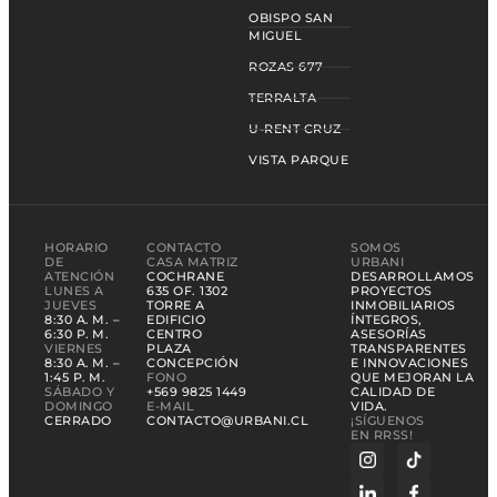
OBISPO SAN
MIGUEL
ROZAS 677
TERRALTA
U-RENT CRUZ
VISTA PARQUE
HORARIO
CONTACTO
SOMOS
DE
CASA MATRIZ
URBANI
ATENCIÓN
COCHRANE
DESARROLLAMOS
LUNES A
635 OF. 1302
PROYECTOS
JUEVES
TORRE A
INMOBILIARIOS
8:30 A. M. –
EDIFICIO
ÍNTEGROS,
6:30 P. M.
CENTRO
ASESORÍAS
VIERNES
PLAZA
TRANSPARENTES
8:30 A. M. –
CONCEPCIÓN
E INNOVACIONES
1:45 P. M.
FONO
QUE MEJORAN LA
SÁBADO Y
+569 9825 1449
CALIDAD DE
DOMINGO
E-MAIL
VIDA.
CERRADO
CONTACTO@URBANI.CL
¡SÍGUENOS
EN RRSS!