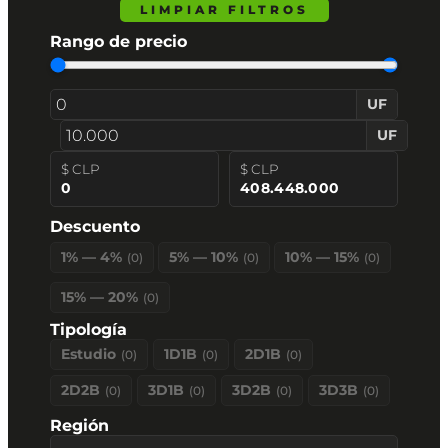
LIMPIAR FILTROS
Rango de precio
UF
UF
$ CLP
$ CLP
0
408.448.000
Descuento
1% — 4%
5% — 10%
10% — 15%
(
0
)
(
0
)
(
0
)
15% — 20%
(
0
)
Tipología
Estudio
1D1B
2D1B
(
0
)
(
0
)
(
0
)
2D2B
3D1B
3D2B
3D3B
(
0
)
(
0
)
(
0
)
(
0
)
Región