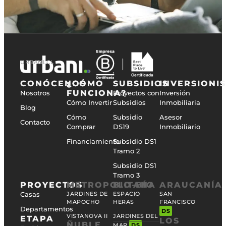
URBANI.CL
CONÓCENOS
¿CÓMO
SUBSIDIOS
INVERSIONI
FUNCIONA?
Nosotros
Proyectos con
Inversión
Cómo Invertir
Subsidios
Inmobiliaria
Blog
Cómo
Subsidio
Asesor
Contacto
Comprar
DS19
Inmobiliario
Financiamiento
Subsidio DS1
Tramo 2
Subsidio DS1
Tramo 3
PROYECTOS
METROPOLITANA
BIO-BÍO
ARAUCANÍA
Casas
JARDINES DE
ESPACIO
SAN
MAPOCHO
HERAS
FRANCISCO
Departamentos
DS
VISTANOVA II
JARDINES DEL
ETAPA
LOS
ÑUBLE
MAR
DS