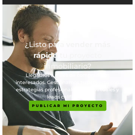
¿Listo para
vender más
rápido
tu proyecto
inmobiliario?
Llegamos a miles de compradores
interesados. Gestionamos tu proyecto con
estrategias profesionales, tours virtuales y
leads calificados.
PUBLICAR MI PROYECTO