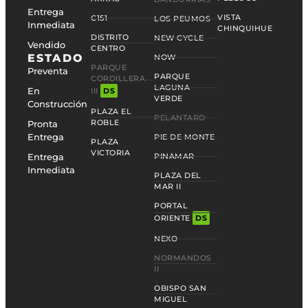
Entrega
VISTA
C151
LOS PEUMOS
Inmediata
CHINQUIHUE
DISTRITO
NEW CYCLE
Vendido
CENTRO
ESTADO
NOW
PARQUE
Preventa
PARQUE
CORDILLERA
LAGUNA
En
III
DS
VERDE
Construcción
PLAZA EL
PELANTARO
ROBLE
Pronta
Entrega
PIE DE MONTE
PLAZA
VICTORIA
Entrega
PINAMAR
Inmediata
PLAZA DEL
MAR II
PORTAL
ORIENTE
DS
NEXO
NORMANDOS
II
OBISPO SAN
MIGUEL