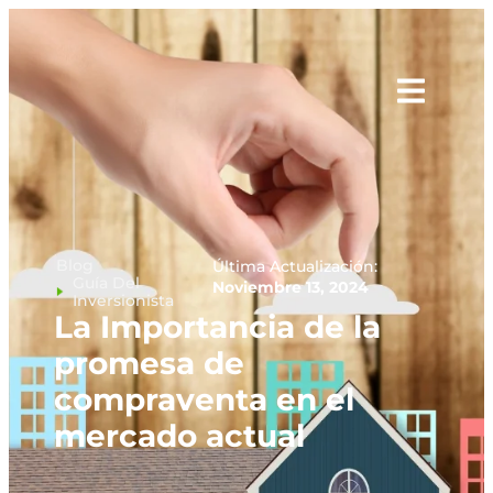
Blog
Última Actualización:
Guía Del
Noviembre 13, 2024
Inversionista
La Importancia de la
promesa de
compraventa en el
mercado actual