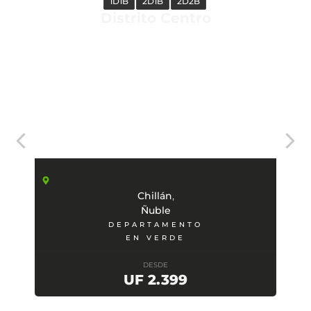
1D1B
2D1B
2D2B
Distrito Centro
,
Chillán
Ñuble
DEPARTAMENTO
EN VERDE
DESDE
UF 2.399