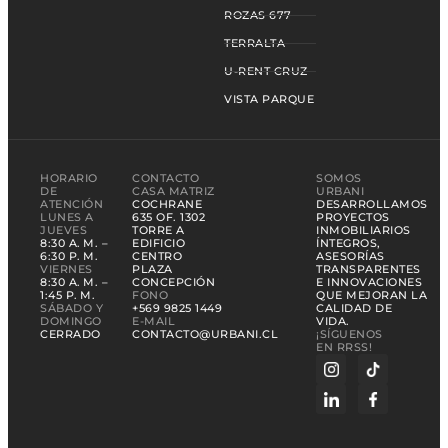
ROZAS 677
TERRALTA
U-RENT CRUZ
VISTA PARQUE
HORARIO
CONTACTO
SOMOS
DE
CASA MATRIZ
URBANI
ATENCIÓN
COCHRANE
DESARROLLAMOS
LUNES A
635 OF. 1302
PROYECTOS
JUEVES
TORRE A
INMOBILIARIOS
8:30 A. M. –
EDIFICIO
ÍNTEGROS,
6:30 P. M.
CENTRO
ASESORÍAS
VIERNES
PLAZA
TRANSPARENTES
8:30 A. M. –
CONCEPCIÓN
E INNOVACIONES
1:45 P. M.
FONO
QUE MEJORAN LA
SÁBADO Y
+569 9825 1449
CALIDAD DE
DOMINGO
E-MAIL
VIDA.
CERRADO
CONTACTO@URBANI.CL
¡SÍGUENOS
EN RRSS!