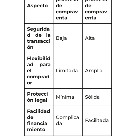
Aspecto
de
de
comprav
comprav
enta
enta
Segurida
d de la
Baja
Alta
transacci
ón
Flexibilid
ad para
el
Limitada
Amplia
comprad
or
Protecci
Mínima
Sólida
ón legal
Facilidad
de
Complica
Facilitada
financia
da
miento