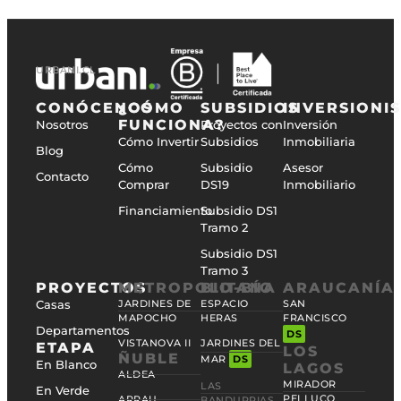
URBANI.CL
CONÓCENOS
¿CÓMO
SUBSIDIOS
INVERSIONI
FUNCIONA?
Nosotros
Proyectos con
Inversión
Cómo Invertir
Subsidios
Inmobiliaria
Blog
Cómo
Subsidio
Asesor
Contacto
Comprar
DS19
Inmobiliario
Financiamiento
Subsidio DS1
Tramo 2
Subsidio DS1
Tramo 3
PROYECTOS
METROPOLITANA
BIO-BÍO
ARAUCANÍA
Casas
JARDINES DE
ESPACIO
SAN
MAPOCHO
HERAS
FRANCISCO
Departamentos
DS
VISTANOVA II
JARDINES DEL
ETAPA
LOS
ÑUBLE
MAR
DS
En Blanco
LAGOS
ALDEA
MIRADOR
LAS
En Verde
PELLUCO
ARRAU
BANDURRIAS