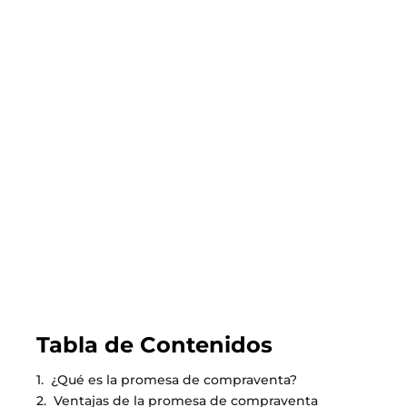
2026.07.31
GUÍA DEL COMPRADOR
Todo lo que debes saber sobre el nuevo
subsidio DS1 tramo 4 que permite comprar
viviendas de hasta más de 4000 UF
LEER EL BLOG
Tabla de Contenidos
¿Qué es la promesa de compraventa?
Ventajas de la promesa de compraventa