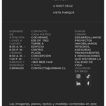
U-RENT CRUZ
VISTA PARQUE
HORARIO
CONTACTO
SOMOS
DE
CASA MATRIZ
URBANI
ATENCIÓN
COCHRANE
DESARROLLAMOS
LUNES A
635 OF. 1302
PROYECTOS
JUEVES
TORRE A
INMOBILIARIOS
8:30 A. M. –
EDIFICIO
ÍNTEGROS,
6:30 P. M.
CENTRO
ASESORÍAS
VIERNES
PLAZA
TRANSPARENTES
8:30 A. M. –
CONCEPCIÓN
E INNOVACIONES
1:45 P. M.
FONO
QUE MEJORAN LA
SÁBADO Y
+569 9825 1449
CALIDAD DE
DOMINGO
E-MAIL
VIDA.
CERRADO
CONTACTO@URBANI.CL
¡SÍGUENOS
EN RRSS!
Las imágenes, planos, textos y medidas contenidas en este