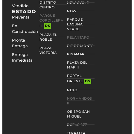
DISTRITO
NEW CYCLE
Vendido
CENTRO
ESTADO
NOW
PARQUE
Preventa
PARQUE
CORDILLERA
LAGUNA
En
III
DS
VERDE
Construcción
PLAZA EL
PELANTARO
ROBLE
Pronta
Entrega
PIE DE MONTE
PLAZA
VICTORIA
Entrega
PINAMAR
Inmediata
PLAZA DEL
MAR II
PORTAL
ORIENTE
DS
NEXO
NORMANDOS
II
OBISPO SAN
MIGUEL
ROZAS 677
TERRALTA