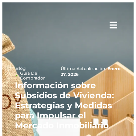
Blog
Última Actualización:
Enero
Guía Del
27, 2026
Comprador
Información sobre
Subsidios de Vivienda:
Estrategias y Medidas
para Impulsar el
Mercado Inmobiliario