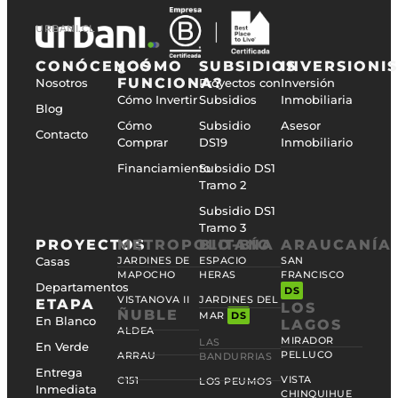
URBANI.CL
CONÓCENOS
¿CÓMO
SUBSIDIOS
INVERSIONI
FUNCIONA?
Nosotros
Proyectos con
Inversión
Cómo Invertir
Subsidios
Inmobiliaria
Blog
Cómo
Subsidio
Asesor
Contacto
Comprar
DS19
Inmobiliario
Financiamiento
Subsidio DS1
Tramo 2
Subsidio DS1
Tramo 3
PROYECTOS
METROPOLITANA
BIO-BÍO
ARAUCANÍA
Casas
JARDINES DE
ESPACIO
SAN
MAPOCHO
HERAS
FRANCISCO
Departamentos
DS
VISTANOVA II
JARDINES DEL
ETAPA
LOS
ÑUBLE
MAR
DS
En Blanco
LAGOS
ALDEA
MIRADOR
LAS
En Verde
PELLUCO
ARRAU
BANDURRIAS
Entrega
VISTA
C151
LOS PEUMOS
Inmediata
CHINQUIHUE