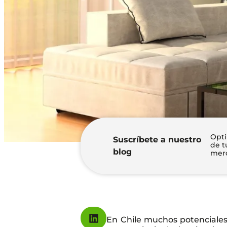
Opti
Suscríbete a nuestro
de t
blog
merc
En Chile muchos potenciale