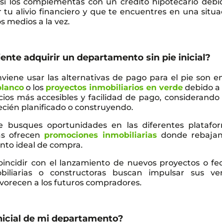
 si los complementas con un crédito hipotecario debi
tu alivio financiero y que te encuentres en una situa
s medios a la vez.
nte adquirir un departamento sin pie inicial?
iene usar las alternativas de pago para el pie son en
blanco
o los
proyectos inmobiliarios en verde
debido a
ecios más accesibles y facilidad de pago, considerando
ecién planificado o construyendo.
 busques oportunidades en las diferentes platafo
nas ofrecen
promociones inmobiliarias
donde rebajan
nto ideal de compra.
incidir con el lanzamiento de nuevos proyectos o fe
biliarias o constructoras buscan impulsar sus ve
vorecen a los futuros compradores.
inicial de mi departamento?