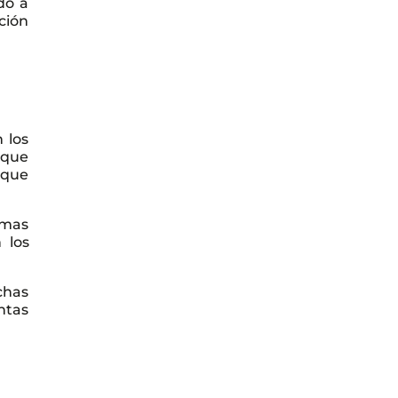
do a
ción
 los
 que
 que
rmas
 los
chas
ntas