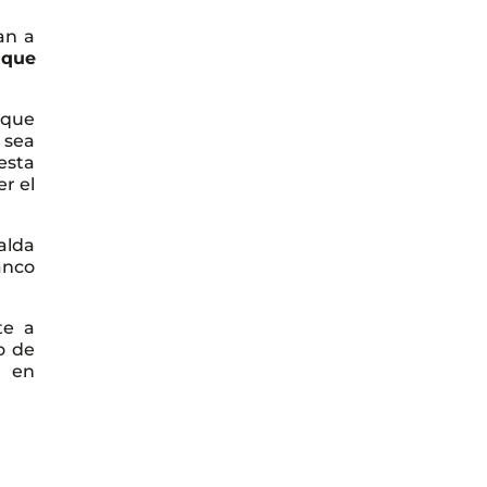
an a
 que
 que
o sea
esta
er el
palda
anco
te a
o de
s en