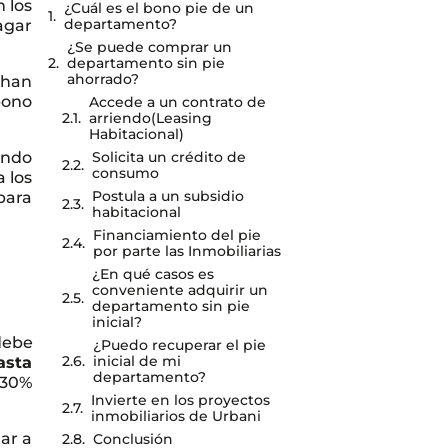
n los
¿Cuál es el bono pie de un
departamento?
agar
¿Se puede comprar un
departamento sin pie
ahorrado?
 han
bono
Accede a un contrato de
arriendo(Leasing
Habitacional)
endo
Solicita un crédito de
consumo
a los
Postula a un subsidio
 para
habitacional
Financiamiento del pie
por parte las Inmobiliarias
¿En qué casos es
conveniente adquirir un
departamento sin pie
inicial?
 debe
¿Puedo recuperar el pie
inicial de mi
asta
departamento?
 30%
Invierte en los proyectos
inmobiliarios de Urbani
ar a
Conclusión