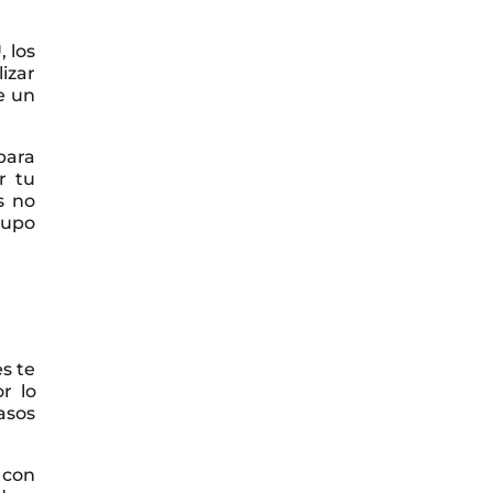
U
, los
izar
e un
para
r tu
s no
rupo
es te
r lo
asos
 con