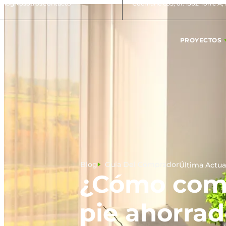
Blog
Nosotros
Contacto
Cochrane 635, of. 1302 Torre A,
PROYECTOS
Blog
Guía Del Comprador
Última Actua
¿Cómo comp
pie ahorrad