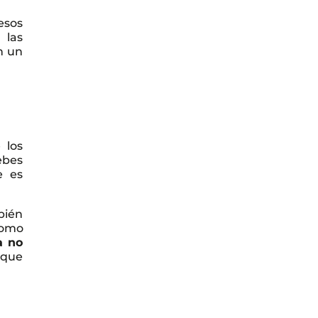
esos
 las
n un
 los
ebes
e es
bién
como
a no
 que