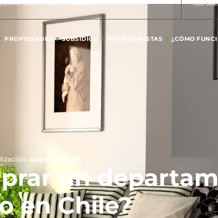
 Edificio Centro Plaza, Concepción
+569 982
PROPIEDADES
SUBSIDIOS
INVERSIONISTAS
¿CÓMO FUNC
lización:
Enero 26, 2026
rar un departam
o en Chile?