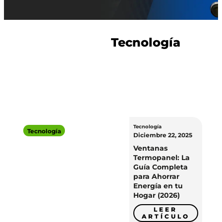
Tecnología
Tecnología
2026.05.15
Tecnología
Diciembre 22, 2025
¿Cómo usar la IA
para buscar y
Ventanas
comparar proyectos
Termopanel: La
inmobiliarios en
Guía Completa
Chile?
para Ahorrar
LEER EL
Energía en tu
BLOG
Hogar (2026)
LEER
ARTÍCULO