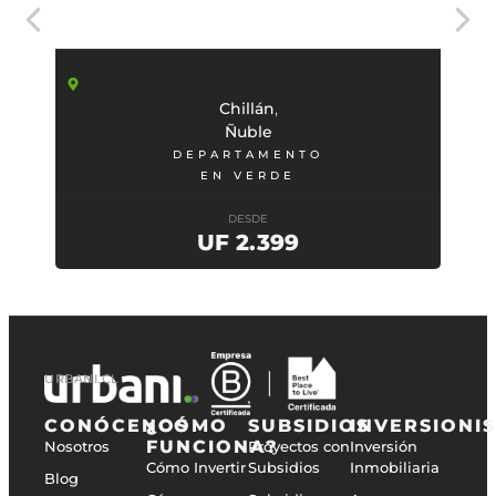
,
Chillán
Ñuble
DEPARTAMENTO
EN VERDE
DESDE
UF 2.399
URBANI.CL
CONÓCENOS
¿CÓMO
SUBSIDIOS
INVERSIONI
FUNCIONA?
Nosotros
Proyectos con
Inversión
Cómo Invertir
Subsidios
Inmobiliaria
Blog