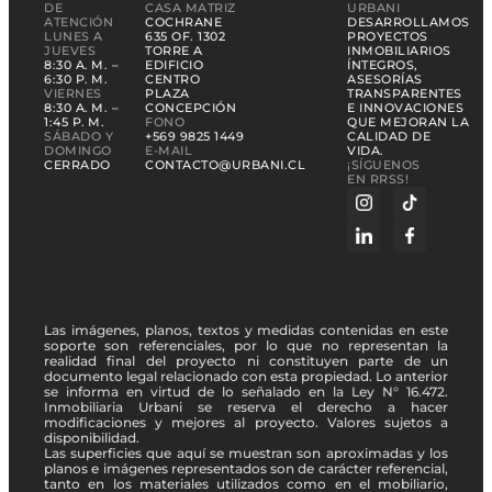
DE
CASA MATRIZ
URBANI
ATENCIÓN
COCHRANE
DESARROLLAMOS
LUNES A
635 OF. 1302
PROYECTOS
JUEVES
TORRE A
INMOBILIARIOS
8:30 A. M. –
EDIFICIO
ÍNTEGROS,
6:30 P. M.
CENTRO
ASESORÍAS
VIERNES
PLAZA
TRANSPARENTES
8:30 A. M. –
CONCEPCIÓN
E INNOVACIONES
1:45 P. M.
FONO
QUE MEJORAN LA
SÁBADO Y
+569 9825 1449
CALIDAD DE
DOMINGO
E-MAIL
VIDA.
CERRADO
CONTACTO@URBANI.CL
¡SÍGUENOS
EN RRSS!
Las imágenes, planos, textos y medidas contenidas en este
soporte son referenciales, por lo que no representan la
realidad final del proyecto ni constituyen parte de un
documento legal relacionado con esta propiedad. Lo anterior
se informa en virtud de lo señalado en la Ley N° 16.472.
Inmobiliaria Urbani se reserva el derecho a hacer
modificaciones y mejores al proyecto. Valores sujetos a
disponibilidad.
Las superficies que aquí se muestran son aproximadas y los
planos e imágenes representados son de carácter referencial,
tanto en los materiales utilizados como en el mobiliario,