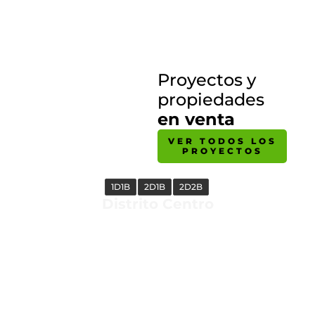
Proyectos y
propiedades
en venta
VER TODOS LOS
PROYECTOS
1D1B
2D1B
2D2B
Distrito Centro