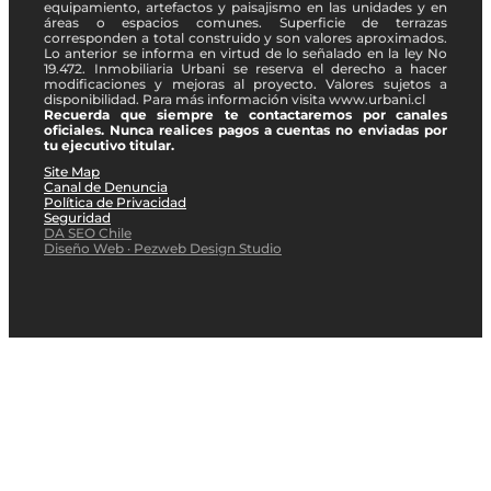
equipamiento, artefactos y paisajismo en las unidades y en
áreas o espacios comunes. Superficie de terrazas
corresponden a total construido y son valores aproximados.
Lo anterior se informa en virtud de lo señalado en la ley No
19.472. Inmobiliaria Urbani se reserva el derecho a hacer
modificaciones y mejoras al proyecto. Valores sujetos a
disponibilidad. Para más información visita www.urbani.cl
Recuerda que siempre te contactaremos por canales
oficiales. Nunca realices pagos a cuentas no enviadas por
tu ejecutivo titular.
Site Map
Canal de Denuncia
Política de Privacidad
Seguridad
DA SEO Chile
Diseño Web · Pezweb Design Studio