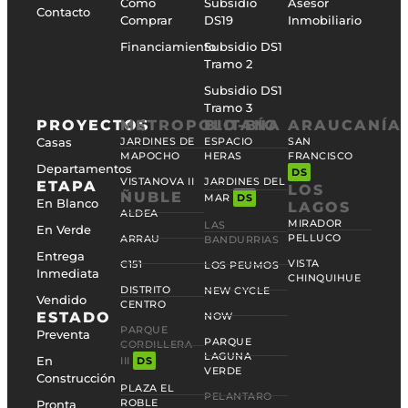
Cómo
Subsidio
Asesor
Contacto
Comprar
DS19
Inmobiliario
Financiamiento
Subsidio DS1
Tramo 2
Subsidio DS1
Tramo 3
PROYECTOS
METROPOLITANA
BIO-BÍO
ARAUCANÍA
Casas
JARDINES DE
ESPACIO
SAN
MAPOCHO
HERAS
FRANCISCO
Departamentos
DS
VISTANOVA II
JARDINES DEL
ETAPA
LOS
ÑUBLE
MAR
DS
En Blanco
LAGOS
ALDEA
MIRADOR
LAS
En Verde
PELLUCO
ARRAU
BANDURRIAS
Entrega
VISTA
C151
LOS PEUMOS
Inmediata
CHINQUIHUE
DISTRITO
NEW CYCLE
Vendido
CENTRO
ESTADO
NOW
PARQUE
Preventa
PARQUE
CORDILLERA
LAGUNA
En
III
DS
VERDE
Construcción
PLAZA EL
PELANTARO
ROBLE
Pronta