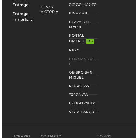
Entrega
PIE DE MONTE
PLAZA
VICTORIA
Entrega
PINAMAR
Inmediata
PLAZA DEL
MAR II
PORTAL
ORIENTE
DS
NEXO
NORMANDOS
II
OBISPO SAN
MIGUEL
ROZAS 677
TERRALTA
U-RENT CRUZ
VISTA PARQUE
HORARIO
CONTACTO
SOMOS