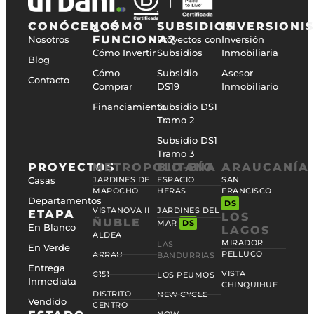
CONÓCENOS
¿CÓMO
SUBSIDIOS
INVERSIONI
FUNCIONA?
Nosotros
Proyectos con
Inversión
Cómo Invertir
Subsidios
Inmobiliaria
Blog
Cómo
Subsidio
Asesor
Contacto
Comprar
DS19
Inmobiliario
Financiamiento
Subsidio DS1
Tramo 2
Subsidio DS1
Tramo 3
PROYECTOS
METROPOLITANA
BIO-BÍO
ARAUCANÍA
Casas
JARDINES DE
ESPACIO
SAN
MAPOCHO
HERAS
FRANCISCO
Departamentos
DS
VISTANOVA II
JARDINES DEL
ETAPA
LOS
ÑUBLE
MAR
DS
En Blanco
LAGOS
ALDEA
MIRADOR
LAS
En Verde
PELLUCO
ARRAU
BANDURRIAS
Entrega
VISTA
C151
LOS PEUMOS
Inmediata
CHINQUIHUE
DISTRITO
NEW CYCLE
Vendido
CENTRO