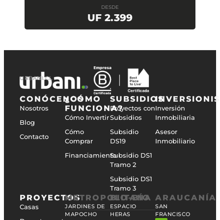
DESDE
UF 2.399
URBANI.CL
CONÓCENOS
¿CÓMO
SUBSIDIOS
INVERSIONI
FUNCIONA?
Nosotros
Proyectos con
Inversión
Cómo Invertir
Subsidios
Inmobiliaria
Blog
Cómo
Subsidio
Asesor
Contacto
Comprar
DS19
Inmobiliario
Financiamiento
Subsidio DS1
Tramo 2
Subsidio DS1
Tramo 3
PROYECTOS
METROPOLITANA
BIO-BÍO
ARAUCANÍA
Casas
JARDINES DE
ESPACIO
SAN
MAPOCHO
HERAS
FRANCISCO