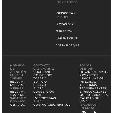
NORMANDOS
II
OBISPO SAN
MIGUEL
ROZAS 677
TERRALTA
U-RENT CRUZ
VISTA PARQUE
HORARIO
CONTACTO
SOMOS
DE
CASA MATRIZ
URBANI
ATENCIÓN
COCHRANE
DESARROLLAMOS
LUNES A
635 OF. 1302
PROYECTOS
JUEVES
TORRE A
INMOBILIARIOS
8:30 A. M. –
EDIFICIO
ÍNTEGROS,
6:30 P. M.
CENTRO
ASESORÍAS
VIERNES
PLAZA
TRANSPARENTES
8:30 A. M. –
CONCEPCIÓN
E INNOVACIONES
1:45 P. M.
FONO
QUE MEJORAN LA
SÁBADO Y
+569 9825 1449
CALIDAD DE
DOMINGO
E-MAIL
VIDA.
CERRADO
CONTACTO@URBANI.CL
¡SÍGUENOS
EN RRSS!