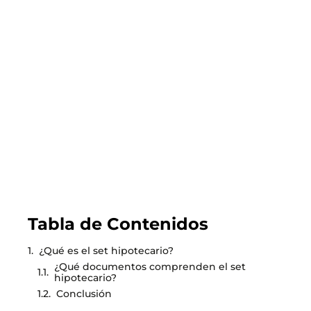
2026.07.31
GUÍA DEL COMPRADOR
Todo lo que debes saber sobre el nuevo
subsidio DS1 tramo 4 que permite comprar
viviendas de hasta más de 4000 UF
LEER EL BLOG
Tabla de Contenidos
¿Qué es el set hipotecario?
¿Qué documentos comprenden el set
hipotecario?
Conclusión