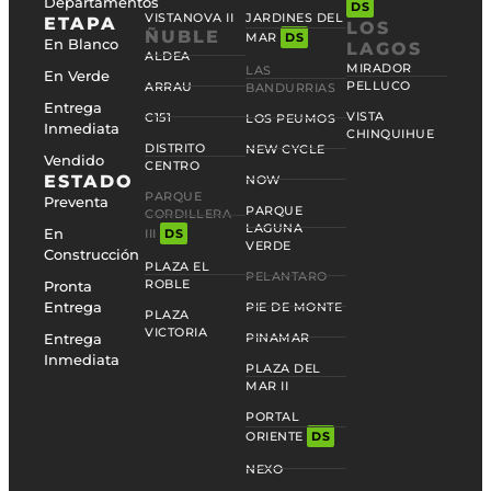
Departamentos
DS
VISTANOVA II
JARDINES DEL
ETAPA
LOS
ÑUBLE
MAR
DS
En Blanco
LAGOS
ALDEA
MIRADOR
LAS
En Verde
PELLUCO
ARRAU
BANDURRIAS
Entrega
VISTA
C151
LOS PEUMOS
Inmediata
CHINQUIHUE
DISTRITO
NEW CYCLE
Vendido
CENTRO
ESTADO
NOW
PARQUE
Preventa
PARQUE
CORDILLERA
LAGUNA
En
III
DS
VERDE
Construcción
PLAZA EL
PELANTARO
ROBLE
Pronta
Entrega
PIE DE MONTE
PLAZA
VICTORIA
Entrega
PINAMAR
Inmediata
PLAZA DEL
MAR II
PORTAL
ORIENTE
DS
NEXO