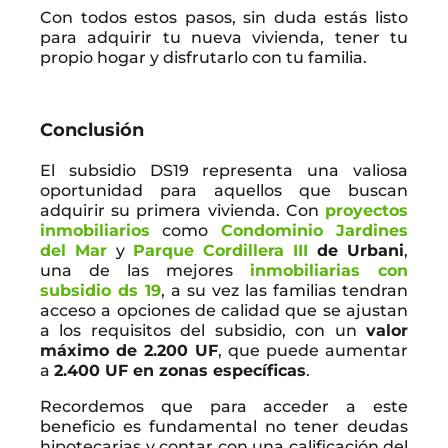
Con todos estos pasos, sin duda estás listo
para adquirir tu nueva vivienda, tener tu
propio hogar y disfrutarlo con tu familia.
Conclusión
El subsidio DS19 representa una valiosa
oportunidad para aquellos que buscan
adquirir su primera vivienda. Con
proyectos
inmobiliarios
como
Condominio Jardines
del Mar
y
Parque Cordillera III
de Urbani
,
una de las mejores
inmobiliarias con
subsidio ds 19
, a su vez las familias tendran
acceso a opciones de calidad que se ajustan
a los requisitos del subsidio, con un
valor
máximo de 2.200 UF
, que puede aumentar
a
2.400 UF en zonas específicas
.
Recordemos que para acceder a este
beneficio es fundamental no tener deudas
hipotecarias y contar con una calificación del