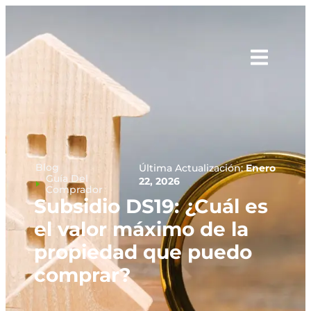
Blog
Última Actualización:
Enero
Guía Del
22, 2026
Comprador
Subsidio DS19: ¿Cuál es
el valor máximo de la
propiedad que puedo
comprar?