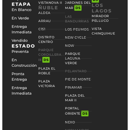
VISTANOVA II
JARDINES DEL
ETAPA
LOS
ÑUBLE
MAR
DS
En Blanco
LAGOS
ALDEA
MIRADOR
LAS
En Verde
PELLUCO
ARRAU
BANDURRIAS
Entrega
VISTA
C151
LOS PEUMOS
Inmediata
CHINQUIHUE
DISTRITO
NEW CYCLE
Vendido
CENTRO
ESTADO
NOW
PARQUE
Preventa
PARQUE
CORDILLERA
LAGUNA
En
III
DS
VERDE
Construcción
PLAZA EL
PELANTARO
ROBLE
Pronta
Entrega
PIE DE MONTE
PLAZA
VICTORIA
Entrega
PINAMAR
Inmediata
PLAZA DEL
MAR II
PORTAL
ORIENTE
DS
NEXO