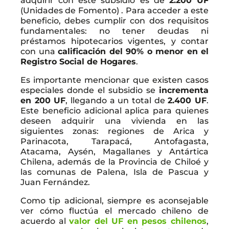
adquirir con este subsidio es de
2.200 UF
(Unidades de Fomento) . Para acceder a este
beneficio, debes cumplir con dos requisitos
fundamentales: no tener deudas ni
préstamos hipotecarios vigentes, y contar
con una
calificación del 90% o menor en el
Registro Social de Hogares
.
Es importante mencionar que existen casos
especiales donde el subsidio se
incrementa
en 200 UF
, llegando a un total de
2.400 UF
.
Este beneficio adicional aplica para quienes
deseen adquirir una vivienda en las
siguientes zonas: regiones de Arica y
Parinacota, Tarapacá, Antofagasta,
Atacama, Aysén, Magallanes y Antártica
Chilena, además de la Provincia de Chiloé y
las comunas de Palena, Isla de Pascua y
Juan Fernández.
Como tip adicional, siempre es aconsejable
ver cómo fluctúa el mercado chileno de
acuerdo al
valor del UF en pesos chilenos
,