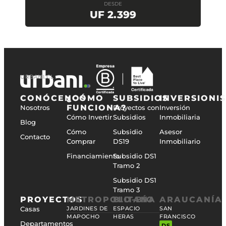
DESDE
UF 2.399
URBANI.CL
CONÓCENOS
¿CÓMO
SUBSIDIOS
INVERSIONI
FUNCIONA?
Nosotros
Proyectos con
Inversión
Cómo Invertir
Subsidios
Inmobiliaria
Blog
Cómo
Subsidio
Asesor
Contacto
Comprar
DS19
Inmobiliario
Financiamiento
Subsidio DS1
Tramo 2
Subsidio DS1
Tramo 3
PROYECTOS
METROPOLITANA
BIO-BÍO
ARAUCANÍA
Casas
JARDINES DE
ESPACIO
SAN
MAPOCHO
HERAS
FRANCISCO
Departamentos
DS