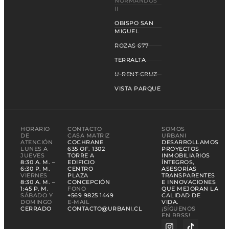
NORMANDOS
II
OBISPO SAN
MIGUEL
ROZAS 677
TERRALTA
U-RENT CRUZ
VISTA PARQUE
HORARIO
CONTACTO
SOMOS
DE
CASA MATRIZ
URBANI
ATENCIÓN
COCHRANE
DESARROLLAMOS
LUNES A
635 OF. 1302
PROYECTOS
JUEVES
TORRE A
INMOBILIARIOS
8:30 A. M. –
EDIFICIO
ÍNTEGROS,
6:30 P. M.
CENTRO
ASESORÍAS
VIERNES
PLAZA
TRANSPARENTES
8:30 A. M. –
CONCEPCIÓN
E INNOVACIONES
1:45 P. M.
FONO
QUE MEJORAN LA
SÁBADO Y
+569 9825 1449
CALIDAD DE
DOMINGO
E-MAIL
VIDA.
CERRADO
CONTACTO@URBANI.CL
¡SÍGUENOS
EN RRSS!