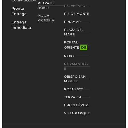
Construcción
PLAZA EL
PELANTARO
ROBLE
Pronta
Entrega
PIE DE MONTE
PLAZA
VICTORIA
Entrega
PINAMAR
Inmediata
PLAZA DEL
MAR II
PORTAL
ORIENTE
DS
NEXO
NORMANDOS
II
OBISPO SAN
MIGUEL
ROZAS 677
TERRALTA
U-RENT CRUZ
VISTA PARQUE