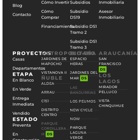
Cómo Invertir
Subsidios
Inmobiliaria
Blog
Cómo
Subsidio
Asesor
Contacto
Comprar
DS19
Inmobiliario
Financiamiento
Subsidio DS1
Tramo 2
Subsidio DS1
Tramo 3
PROYECTOS
METROPOLITANA
BIO-BÍO
ARAUCANÍA
Casas
JARDINES DE
ESPACIO
SAN
MAPOCHO
HERAS
FRANCISCO
Departamentos
DS
VISTANOVA II
JARDINES DEL
ETAPA
LOS
ÑUBLE
MAR
DS
En Blanco
LAGOS
ALDEA
MIRADOR
LAS
En Verde
PELLUCO
ARRAU
BANDURRIAS
Entrega
VISTA
C151
LOS PEUMOS
Inmediata
CHINQUIHUE
DISTRITO
NEW CYCLE
Vendido
CENTRO
ESTADO
NOW
PARQUE
Preventa
PARQUE
CORDILLERA
LAGUNA
En
III
DS
VERDE