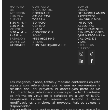
HORARIO
CONTACTO
SOMOS
DE
CASA MATRIZ
URBANI
ATENCIÓN
COCHRANE
DESARROLLAMOS
LUNES A
635 OF. 1302
PROYECTOS
JUEVES
TORRE A
INMOBILIARIOS
8:30 A. M. –
EDIFICIO
ÍNTEGROS,
6:30 P. M.
CENTRO
ASESORÍAS
VIERNES
PLAZA
TRANSPARENTES
8:30 A. M. –
CONCEPCIÓN
E INNOVACIONES
1:45 P. M.
FONO
QUE MEJORAN LA
SÁBADO Y
+569 9825 1449
CALIDAD DE
DOMINGO
E-MAIL
VIDA.
CERRADO
CONTACTO@URBANI.CL
¡SÍGUENOS
EN RRSS!
Las imágenes, planos, textos y medidas contenidas en este
soporte son referenciales, por lo que no representan la
realidad final del proyecto ni constituyen parte de un
documento legal relacionado con esta propiedad. Lo anterior
se informa en virtud de lo señalado en la Ley N° 16.472.
Inmobiliaria Urbani se reserva el derecho a hacer
modificaciones y mejores al proyecto. Valores sujetos a
disponibilidad.
Las superficies que aquí se muestran son aproximadas y los