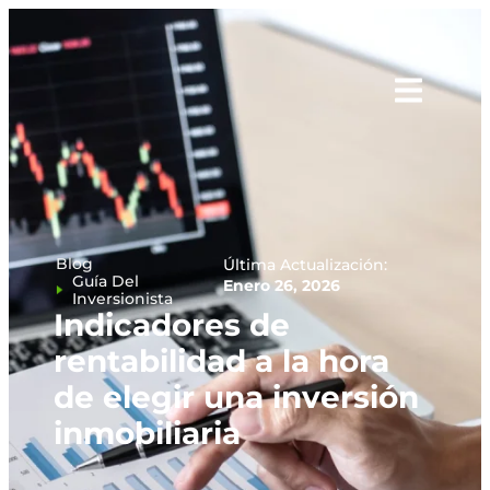
Blog
Última Actualización:
Guía Del
Enero 26, 2026
Inversionista
Indicadores de
rentabilidad a la hora
de elegir una inversión
inmobiliaria