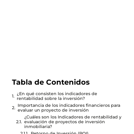
Todo lo que debes saber sobre el nuevo
subsidio DS1 tramo 4 que permite comprar
viviendas de hasta más de 4000 UF
LEER EL BLOG
Tabla de Contenidos
¿En qué consisten los indicadores de
rentabilidad sobre la inversión?
Importancia de los indicadores financieros para
evaluar un proyecto de inversión
¿Cuáles son los Indicadores de rentabilidad y
evaluación de proyectos de inversión
inmobiliaria?
Retorno de Inversión (ROI)