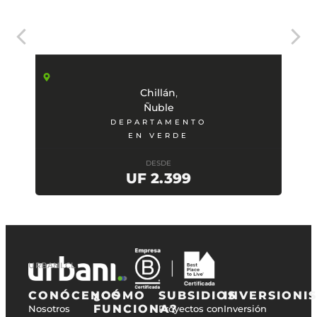
,
Chillán
Ñuble
DEPARTAMENTO
EN VERDE
DESDE
UF 2.399
URBANI.CL
CONÓCENOS
¿CÓMO
SUBSIDIOS
INVERSIONI
FUNCIONA?
Nosotros
Proyectos con
Inversión