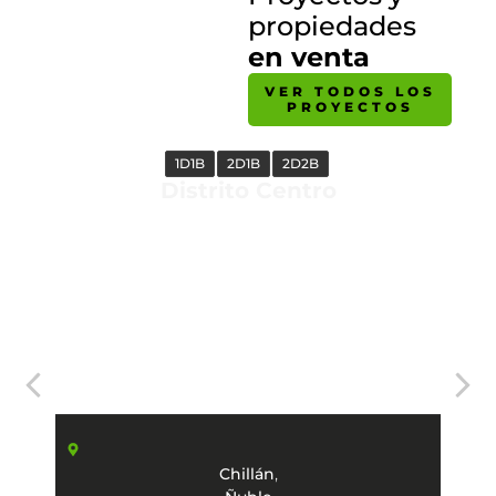
propiedades
en venta
VER TODOS LOS
PROYECTOS
1D1B
2D1B
2D2B
Distrito Centro
,
Chillán