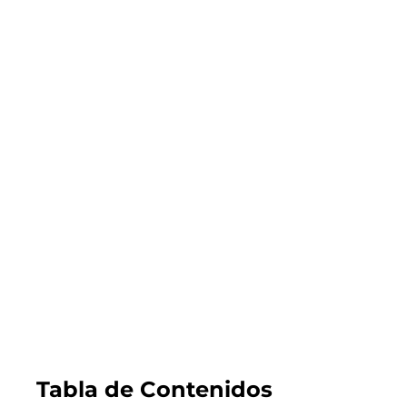
2026.07.31
GUÍA DEL COMPRADOR
Todo lo que debes saber sobre el nuevo
subsidio DS1 tramo 4 que permite comprar
viviendas de hasta más de 4000 UF
LEER EL BLOG
Tabla de Contenidos