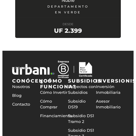
Ñuble
DEPARTAMENTO
EN VERDE
DESDE
UF 2.399
URBANI.CL
CONÓCENOS
¿CÓMO
SUBSIDIOS
INVERSIONI
FUNCIONA?
Nosotros
Proyectos con
Inversión
Cómo Invertir
Subsidios
Inmobiliaria
Blog
Cómo
Subsidio
Asesor
Contacto
Comprar
DS19
Inmobiliario
Financiamiento
Subsidio DS1
Tramo 2
Subsidio DS1
Tramo 3