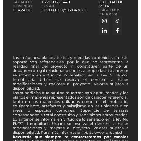
SÁBADO Y
+569 9825 1449
CALIDAD DE
DOMINGO
E-MAIL
VIDA.
CERRADO
CONTACTO@URBANI.CL
¡SÍGUENOS
EN RRSS!
Las imágenes, planos, textos y medidas contenidas en este
soporte son referenciales, por lo que no representan la
realidad final del proyecto ni constituyen parte de un
documento legal relacionado con esta propiedad. Lo anterior
se informa en virtud de lo señalado en la Ley N° 16.472.
Inmobiliaria Urbani se reserva el derecho a hacer
modificaciones y mejores al proyecto. Valores sujetos a
disponibilidad.
Las superficies que aquí se muestran son aproximadas y los
planos e imágenes representados son de carácter referencial,
tanto en los materiales utilizados como en el mobiliario,
equipamiento, artefactos y paisajismo en las unidades y en
áreas o espacios comunes. Superficie de terrazas
corresponden a total construido y son valores aproximados.
Lo anterior se informa en virtud de lo señalado en la ley No
19.472. Inmobiliaria Urbani se reserva el derecho a hacer
modificaciones y mejoras al proyecto. Valores sujetos a
disponibilidad. Para más información visita www.urbani.cl
Recuerda que siempre te contactaremos por canales