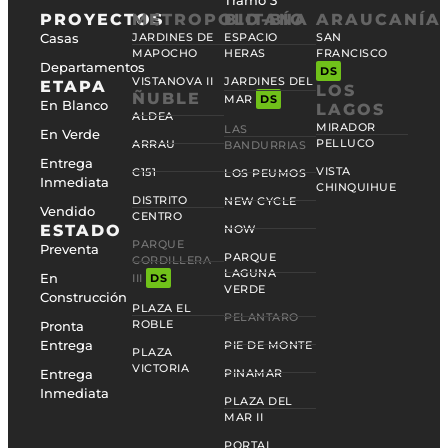
PROYECTOS
METROPOLITANA
BIO-BÍO
ARAUCANÍA
Casas
JARDINES DE
ESPACIO
SAN
MAPOCHO
HERAS
FRANCISCO
Departamentos
DS
VISTANOVA II
JARDINES DEL
ETAPA
LOS
ÑUBLE
MAR
DS
En Blanco
LAGOS
ALDEA
MIRADOR
LAS
En Verde
PELLUCO
ARRAU
BANDURRIAS
Entrega
VISTA
C151
LOS PEUMOS
Inmediata
CHINQUIHUE
DISTRITO
NEW CYCLE
Vendido
CENTRO
ESTADO
NOW
PARQUE
Preventa
PARQUE
CORDILLERA
LAGUNA
En
III
DS
VERDE
Construcción
PLAZA EL
PELANTARO
ROBLE
Pronta
Entrega
PIE DE MONTE
PLAZA
VICTORIA
Entrega
PINAMAR
Inmediata
PLAZA DEL
MAR II
PORTAL