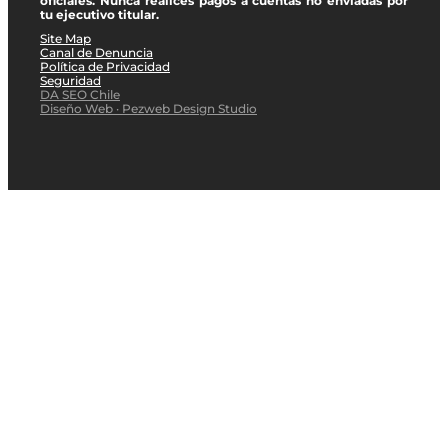
oficiales. Nunca realices pagos a cuentas no enviadas por
tu ejecutivo titular.
Site Map
Canal de Denuncia
Política de Privacidad
Seguridad
DA SEO Chile
Diseño Web · Pezweb Design Studio