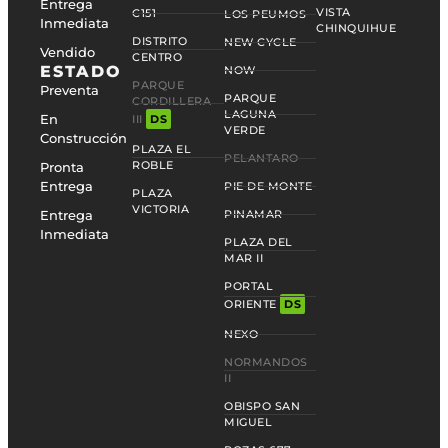
Entrega
VISTA
C151
LOS PEUMOS
Inmediata
CHINQUIHUE
DISTRITO
NEW CYCLE
Vendido
CENTRO
ESTADO
NOW
PARQUE
Preventa
PARQUE
CORDILLERA
LAGUNA
En
III
DS
VERDE
Construcción
PLAZA EL
PELANTARO
ROBLE
Pronta
Entrega
PIE DE MONTE
PLAZA
VICTORIA
Entrega
PINAMAR
Inmediata
PLAZA DEL
MAR II
PORTAL
ORIENTE
DS
NEXO
NORMANDOS
II
OBISPO SAN
MIGUEL