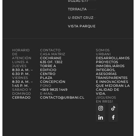
ROZAS 677
TERRALTA
U-RENT CRUZ
VISTA PARQUE
HORARIO
CONTACTO
SOMOS
DE
CASA MATRIZ
URBANI
ATENCIÓN
COCHRANE
DESARROLLAMOS
LUNES A
635 OF. 1302
PROYECTOS
JUEVES
TORRE A
INMOBILIARIOS
8:30 A. M. –
EDIFICIO
ÍNTEGROS,
6:30 P. M.
CENTRO
ASESORÍAS
VIERNES
PLAZA
TRANSPARENTES
8:30 A. M. –
CONCEPCIÓN
E INNOVACIONES
1:45 P. M.
FONO
QUE MEJORAN LA
SÁBADO Y
+569 9825 1449
CALIDAD DE
DOMINGO
E-MAIL
VIDA.
CERRADO
CONTACTO@URBANI.CL
¡SÍGUENOS
EN RRSS!