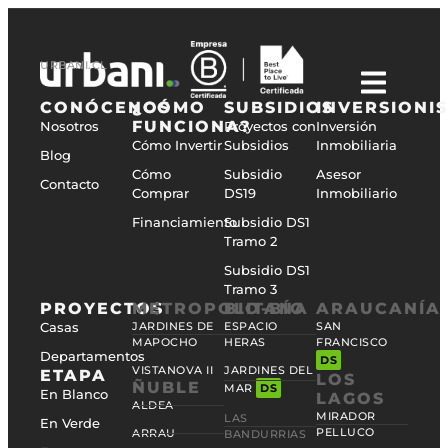
URBANI.CL
CONÓCENOS
¿CÓMO
SUBSIDIOS
INVERSIONI
FUNCIONA?
Nosotros
Proyectos con
Inversión
Cómo Invertir
Subsidios
Inmobiliaria
Blog
Cómo
Subsidio
Asesor
Contacto
Comprar
DS19
Inmobiliario
Financiamiento
Subsidio DS1
Tramo 2
Subsidio DS1
Tramo 3
PROYECTOS
METROPOLITANA
BIO-BÍO
ARAUCANÍA
Casas
JARDINES DE
ESPACIO
SAN
MAPOCHO
HERAS
FRANCISCO
Departamentos
DS
VISTANOVA II
JARDINES DEL
ETAPA
LOS
ÑUBLE
MAR
DS
En Blanco
LAGOS
ALDEA
MIRADOR
LAS
En Verde
PELLUCO
ARRAU
BANDURRIAS