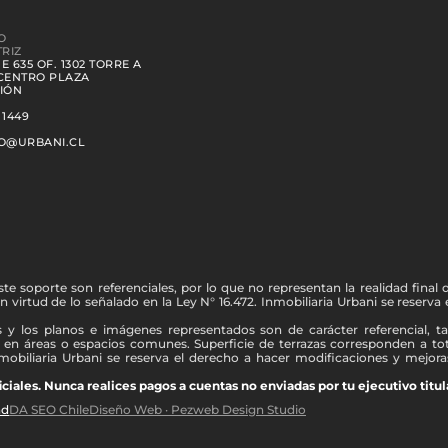
O
RIZ
 635 OF. 1302 TORRE A
 CENTRO PLAZA
IÓN
 1449
O@URBANI.CL
te soporte son referenciales, por lo que no representan la realidad final
 virtud de lo señalado en la Ley N° 16.472. Inmobiliaria Urbani se reserv
y los planos e imágenes representados son de carácter referencial, tan
y en áreas o espacios comunes. Superficie de terrazas corresponden a tot
nmobiliaria Urbani se reserva el derecho a hacer modificaciones y mejoras
ales. Nunca realices pagos a cuentas no enviadas por tu ejecutivo titul
ad
DA SEO Chile
Diseño Web · Pezweb Design Studio