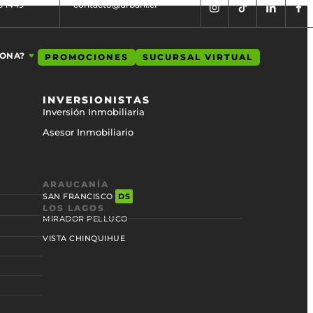
5 1449
contacto@urbani.cl
IONA?
PROMOCIONES
SUCURSAL VIRTUAL
INVERSIONISTAS
Inversión Inmobiliaria
Asesor Inmobiliario
ARAUCANÍA
SAN FRANCISCO
DS
LOS LAGOS
MIRADOR PELLUCO
VISTA CHINQUIHUE