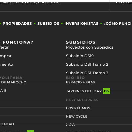
 Edificio Centro Plaza, Concepción
+569 982
PROPIEDADES
SUBSIDIOS
INVERSIONISTAS
¿CÓMO FUNC
 FUNCIONA?
SUBSIDIOS
ertir
Proyectos con Subsidios
mprar
Subsidio DS19
miento
Subsidio DS1 Tramo 2
Subsidio DS1 Tramo 3
POLITANA
BIO-BÍO
S DE MAPOCHO
ESPACIO HERAS
 II
JARDINES DEL MAR
DS
LAS BANDURRIAS
LOS PEUMOS
NEW CYCLE
 CENTRO
NOW