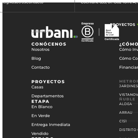
Blog
Nosotros
Contacto
Cochrane 635, of. 1302 Torre A,
PROYECTOS
URBANI.CL
CONÓCENOS
¿CÓMO
Nosotros
Cómo Inv
Blog
Cómo Co
Contacto
Financia
PROYECTOS
METRO
JARDINE
Casas
VISTANOVA
Departamentos
ÑUBLE
ETAPA
ALDEA
En Blanco
ARRAU
En Verde
C151
Entrega Inmediata
DISTRITO
Vendido