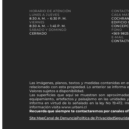
HORARIO DE ATENCIÓN
CONTACT
LUNES A JUEVES
CASA MAT
8:30 A. M. – 6:30 P. M.
COCHRANE
VIERNES
EDIFICIO
8:30 A. M. – 1:45 P. M.
CONCEPC
SÁBADO Y DOMINGO
FONO
CERRADO
+569 9825
E-MAIL
CONTACT
Las imágenes, planos, textos y medidas contenidas en es
relacionado con esta propiedad. Lo anterior se informa en
Valores sujetos a disponibilidad.
Las superficies que aquí se muestran son aproximadas 
equipamiento, artefactos y paisajismo en las unidades 
informa en virtud de lo señalado en la ley No 19.472. I
información visita www.urbani.cl
Recuerda que siempre te contactaremos por canales ofici
Site Map
Canal de Denuncia
Política de Privacidad
Segurid