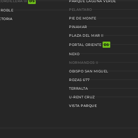
ORDILLERA III
DS
PARQUE LAGUNA VERDE
PELANTARO
 ROBLE
PIE DE MONTE
CTORIA
PINAMAR
PLAZA DEL MAR II
PORTAL ORIENTE
DS
NEXO
NORMANDOS II
OBISPO SAN MIGUEL
ROZAS 677
TERRALTA
U-RENT CRUZ
VISTA PARQUE