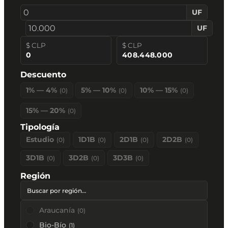
UF
UF
$ CLP
$ CLP
0
408.448.000
Descuento
1% — 4%
5% — 10%
10% — 15%
(
0
)
(
0
)
(
0
)
15% — 20%
(
0
)
Tipología
Estudio
1D1B
2D1B
2D2B
(
0
)
(
0
)
(
0
)
(
0
)
3D1B
3D2B
3D3B
(
0
)
(
0
)
(
0
)
Región
Araucanía
(
0
)
Bio-Bío
(
1
)