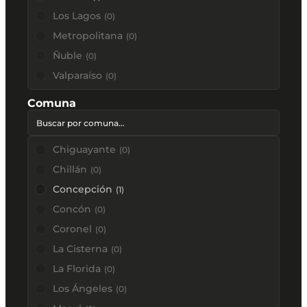
Los Lagos
(
0
)
Metropolitana
(
0
)
Ñuble
(
0
)
Valparaíso
(
0
)
Comuna
Chiguayante
(
0
)
Chillán
(
0
)
Concepción
(
1
)
Concón
(
0
)
Coronel
(
0
)
La Cisterna
(
0
)
La Florida
(
0
)
Los Ángeles
(
0
)