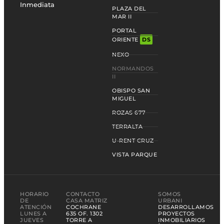
Inmediata
PLAZA DEL
MAR II
PORTAL
ORIENTE
DS
NEXO
NORMANDOS
II
OBISPO SAN
MIGUEL
ROZAS 677
TERRALTA
U-RENT CRUZ
VISTA PARQUE
HORARIO
CONTACTO
SOMOS
DE
CASA MATRIZ
URBANI
ATENCIÓN
COCHRANE
DESARROLLAMOS
LUNES A
635 OF. 1302
PROYECTOS
JUEVES
TORRE A
INMOBILIARIOS