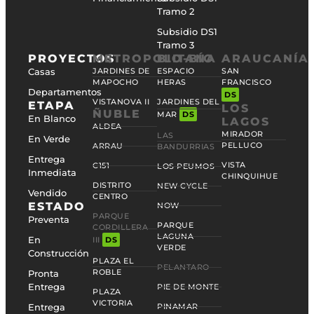
Tramo 2
Subsidio DS1
Tramo 3
PROYECTOS
METROPOLITANA
BIO-BÍO
ARAUCANÍA
Casas
JARDINES DE
ESPACIO
SAN
MAPOCHO
HERAS
FRANCISCO
Departamentos
DS
VISTANOVA II
JARDINES DEL
ETAPA
LOS
ÑUBLE
MAR
DS
En Blanco
LAGOS
ALDEA
MIRADOR
LAS
En Verde
PELLUCO
ARRAU
BANDURRIAS
Entrega
VISTA
C151
LOS PEUMOS
Inmediata
CHINQUIHUE
DISTRITO
NEW CYCLE
Vendido
CENTRO
ESTADO
NOW
PARQUE
Preventa
PARQUE
CORDILLERA
LAGUNA
En
III
DS
VERDE
Construcción
PLAZA EL
PELANTARO
ROBLE
Pronta
Entrega
PIE DE MONTE
PLAZA
VICTORIA
Entrega
PINAMAR