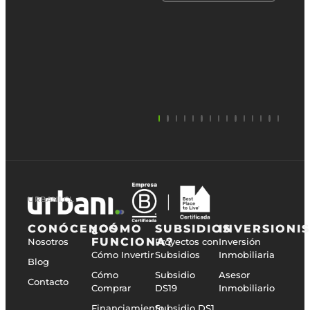
URBANI.CL
CONÓCENOS
¿CÓMO
SUBSIDIOS
INVERSIONI
FUNCIONA?
Nosotros
Proyectos con
Inversión
Cómo Invertir
Subsidios
Inmobiliaria
Blog
Cómo
Subsidio
Asesor
Contacto
Comprar
DS19
Inmobiliario
Financiamiento
Subsidio DS1