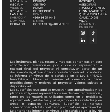
8:30 A. M. –
EDIFICIO
ÍNTEGROS,
6:30 P. M.
CENTRO
ASESORÍAS
VIERNES
PLAZA
TRANSPARENTES
8:30 A. M. –
CONCEPCIÓN
E INNOVACIONES
1:45 P. M.
FONO
QUE MEJORAN LA
SÁBADO Y
+569 9825 1449
CALIDAD DE
DOMINGO
E-MAIL
VIDA.
CERRADO
CONTACTO@URBANI.CL
¡SÍGUENOS
EN RRSS!
Las imágenes, planos, textos y medidas contenidas en este
soporte son referenciales, por lo que no representan la
realidad final del proyecto ni constituyen parte de un
documento legal relacionado con esta propiedad. Lo anterior
se informa en virtud de lo señalado en la Ley N° 16.472.
Inmobiliaria Urbani se reserva el derecho a hacer
modificaciones y mejores al proyecto. Valores sujetos a
disponibilidad.
Las superficies que aquí se muestran son aproximadas y los
planos e imágenes representados son de carácter referencial,
tanto en los materiales utilizados como en el mobiliario,
equipamiento, artefactos y paisajismo en las unidades y en
áreas o espacios comunes. Superficie de terrazas
corresponden a total construido y son valores aproximados.
Lo anterior se informa en virtud de lo señalado en la ley No